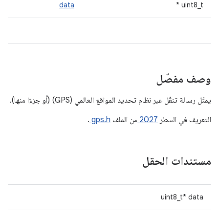
data
uint8_t *
وصف مفصّل
يمثّل رسالة تنقّل عبر نظام تحديد المواقع العالمي (GPS) (أو جزءًا منها).
التعريف في السطر
2027
من الملف
gps.h
.
مستندات الحقل
uint8_t* data