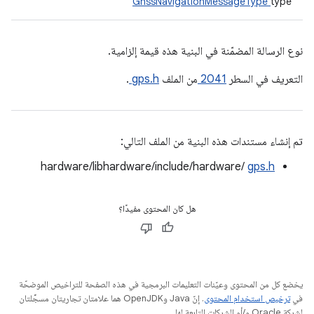
GnssNavigationMessageType
type
نوع الرسالة المضمّنة في البنية هذه قيمة إلزامية.
التعريف في السطر
2041
من الملف
gps.h
.
تم إنشاء مستندات هذه البنية من الملف التالي:
hardware/libhardware/include/hardware/
gps.h
هل كان المحتوى مفيدًا؟
يخضع كل من المحتوى وعيّنات التعليمات البرمجية في هذه الصفحة للتراخيص الموضحّة
في
ترخيص استخدام المحتوى
. إنّ Java وOpenJDK هما علامتان تجاريتان مسجَّلتان
لشركة Oracle و/أو الشركات التابعة لها.