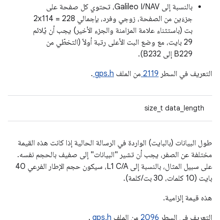
بالنسبة إلى Galileo I/NAV، تحتوي كل صفحة على
جزءَين من الصفحة، زوجي وفرد، بإجمالي 2x114 = 228
بت (باستثناء علامة المزامنة والجزء الأخير) يجب أن يُلائم
29 بايت، مع وضع البت الأعلى رتبة أولاً (التخطّي من
B229 إلى B232).
التعريف في السطر
2119
من الملف
gps.h
.
size_t data_length
طول البيانات (بالبايت) الواردة في الرسالة الحالية إذا كانت هذه القيمة
مختلفة عن الصفر، يجب أن تشير "البيانات" إلى صفيف بالحجم نفسه.
على سبيل المثال، بالنسبة إلى L1 C/A، سيكون حجم الإطار الفرعي 40
بايت (10 كلمات، 30 بت/كلمة).
هذه قيمة إلزامية.
التعريف في السطر
2096
من الملف
gps.h
.