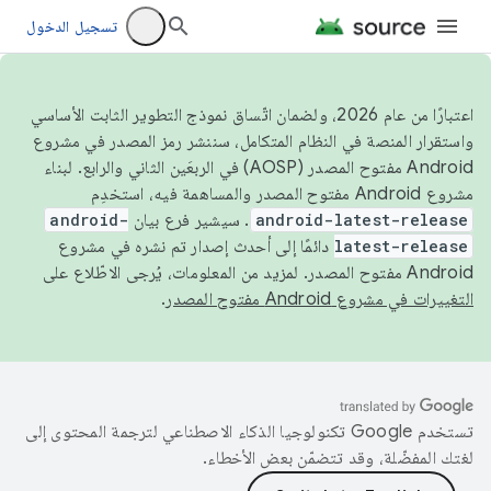
تسجيل الدخول
اعتبارًا من عام 2026، ولضمان اتّساق نموذج التطوير الثابت الأساسي
واستقرار المنصة في النظام المتكامل، سننشر رمز المصدر في مشروع
Android مفتوح المصدر (AOSP) في الربعَين الثاني والرابع. لبناء
مشروع Android مفتوح المصدر والمساهمة فيه، استخدِم
android-latest-release
. سيشير فرع بيان
android-
latest-release
دائمًا إلى أحدث إصدار تم نشره في مشروع
Android مفتوح المصدر. لمزيد من المعلومات، يُرجى الاطّلاع على
التغييرات في مشروع Android مفتوح المصدر
.
تستخدم Google تكنولوجيا الذكاء الاصطناعي لترجمة المحتوى إلى
لغتك المفضّلة، وقد تتضمّن بعض الأخطاء.