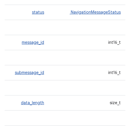
status
NavigationMessageStatus
message_id
int16_t
submessage_id
int16_t
data_length
size_t