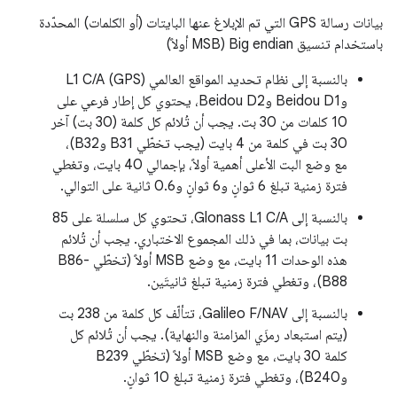
بيانات رسالة GPS التي تم الإبلاغ عنها البايتات (أو الكلمات) المحدّدة
باستخدام تنسيق Big endian (MSB أولاً)
بالنسبة إلى نظام تحديد المواقع العالمي (GPS) L1 C/A
وBeidou D1 وBeidou D2، يحتوي كل إطار فرعي على
10 كلمات من 30 بت. يجب أن تُلائم كل كلمة (30 بت) آخر
30 بت في كلمة من 4 بايت (يجب تخطّي B31 وB32)،
مع وضع البت الأعلى أهمية أولاً، بإجمالي 40 بايت، وتغطي
فترة زمنية تبلغ 6 ثوانٍ و6 ثوانٍ و0.6 ثانية على التوالي.
بالنسبة إلى Glonass L1 C/A، تحتوي كل سلسلة على 85
بت بيانات، بما في ذلك المجموع الاختباري. يجب أن تُلائم
هذه الوحدات 11 بايت، مع وضع MSB أولاً (تخطّي B86-
B88)، وتغطي فترة زمنية تبلغ ثانيتَين.
بالنسبة إلى Galileo F/NAV، تتألّف كل كلمة من 238 بت
(يتم استبعاد رمزَي المزامنة والنهاية). يجب أن تُلائم كل
كلمة 30 بايت، مع وضع MSB أولاً (تخطّي B239
وB240)، وتغطي فترة زمنية تبلغ 10 ثوانٍ.