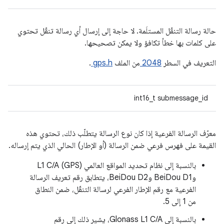
حالة رسالة التنقّل المستلَمة. لا حاجة إلى إرسال أي رسالة تنقّل تحتوي
على كلمات بها خطأ تكافؤ ولا يمكن تصحيحها.
التعريف في السطر
2048
من الملف
gps.h
.
int16_t submessage_id
معرّف الرسالة الفرعية إذا كان نوع الرسالة يتطلّب ذلك، تحتوي هذه
القيمة على فهرس فرعي ضمن الرسالة (أو الإطار) الحالي الذي يتم إرساله.
بالنسبة إلى نظام تحديد المواقع العالمي (GPS) L1 C/A
وBeiDou D1 وBeiDou D2، يتطابق رقم تعريف الرسالة
الفرعية مع رقم الإطار الفرعي لرسالة التنقّل، ضمن النطاق
من 1 إلى 5.
بالنسبة إلى Glonass L1 C/A، يشير ذلك إلى رقم