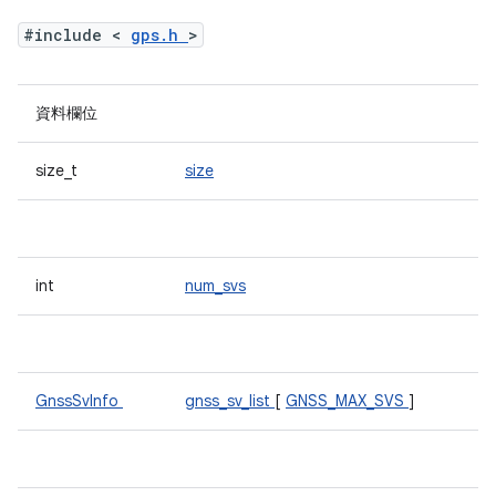
#include <
gps.h
>
資料欄位
size_t
size
int
num_svs
GnssSvInfo
gnss_sv_list
[
GNSS_MAX_SVS
]