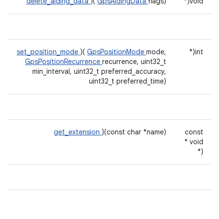
delete_aiding_data
)(
GpsAidingData
flags)
void(*
set_position_mode
)(
GpsPositionMode
mode,
int(*
GpsPositionRecurrence
recurrence, uint32_t
min_interval, uint32_t preferred_accuracy,
uint32_t preferred_time)
get_extension
)(const char *name)
const
void *
(*