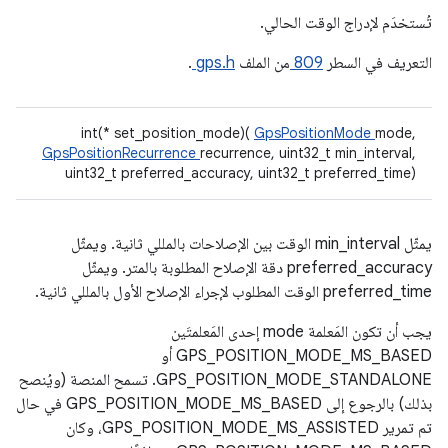
تُستخدَم لإدراج الوقت الحالي.
التعريف في السطر
809
من الملف
gps.h
.
int(* set_position_mode)(
GpsPositionMode
mode,
GpsPositionRecurrence
recurrence, uint32_t min_interval,
uint32_t preferred_accuracy, uint32_t preferred_time)
يمثّل min_interval الوقت بين الإصلاحات بالمللي ثانية. ويمثّل
preferred_accuracy دقة الإصلاح المطلوبة بالمتر. ويمثّل
preferred_time الوقت المطلوب لإجراء الإصلاح الأول بالمللي ثانية.
يجب أن تكون المَعلمة mode إحدى المَعلمتَين
GPS_POSITION_MODE_MS_BASED أو
GPS_POSITION_MODE_STANDALONE. تسمح المنصة (ويُنصح
بذلك) بالرجوع إلى GPS_POSITION_MODE_MS_BASED في حال
تم تمرير GPS_POSITION_MODE_MS_ASSISTED، وكان