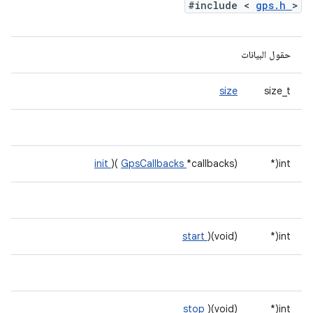
#include <
gps.h
>
حقول البيانات
size
size_t
init
)(
GpsCallbacks
*callbacks)
int(*
start
)(void)
int(*
stop
)(void)
int(*