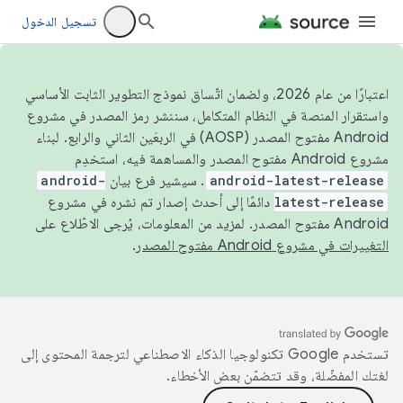
تسجيل الدخول
اعتبارًا من عام 2026، ولضمان اتّساق نموذج التطوير الثابت الأساسي
واستقرار المنصة في النظام المتكامل، سننشر رمز المصدر في مشروع
Android مفتوح المصدر (AOSP) في الربعَين الثاني والرابع. لبناء
مشروع Android مفتوح المصدر والمساهمة فيه، استخدِم
android-latest-release
. سيشير فرع بيان
android-
latest-release
دائمًا إلى أحدث إصدار تم نشره في مشروع
Android مفتوح المصدر. لمزيد من المعلومات، يُرجى الاطّلاع على
التغييرات في مشروع Android مفتوح المصدر
.
تستخدم Google تكنولوجيا الذكاء الاصطناعي لترجمة المحتوى إلى
لغتك المفضّلة، وقد تتضمّن بعض الأخطاء.