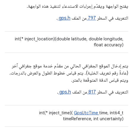
يفتح الواجهة ويقدّم إجراءات الاستدعاء لتنفيذ هذه الواجهة.
التعريف في السطر
797
من الملف
gps.h
.
int(* inject_location)(double latitude, double longitude,
float accuracy)
يتم إدخال الموقع الجغرافي الحالي من مقدّم خدمة موقع جغرافي آخر
(عادةً رقم تعريف الخلية). يتم قياس خطوط الطول والعرض بالدرجات،
ويتم قياس الدقة المتوقّعة بالمتر.
التعريف في السطر
817
من الملف
gps.h
.
int(* inject_time)(
GpsUtcTime
time, int64_t
timeReference, int uncertainty)