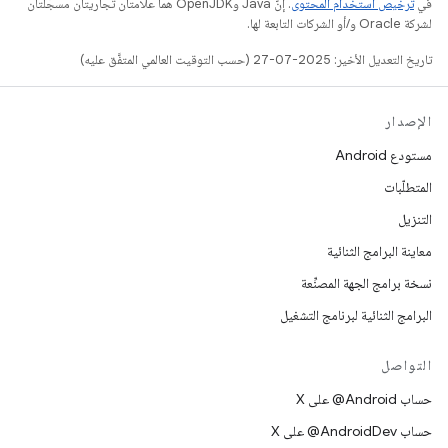
في
ترخيص استخدام المحتوى
. إنّ Java وOpenJDK هما علامتان تجاريتان مسجَّلتان
لشركة Oracle و/أو الشركات التابعة لها.
تاريخ التعديل الأخير: 2025-07-27 (حسب التوقيت العالمي المتفَّق عليه)
الإصدار
مستودع Android
المتطلّبات
التنزيل
معاينة البرامج الثنائية
نسخة برامج الجهة المصنِّعة
البرامج الثنائية لبرنامج التشغيل
التواصل
حساب ‎@Android على X
حساب ‎@AndroidDev على X