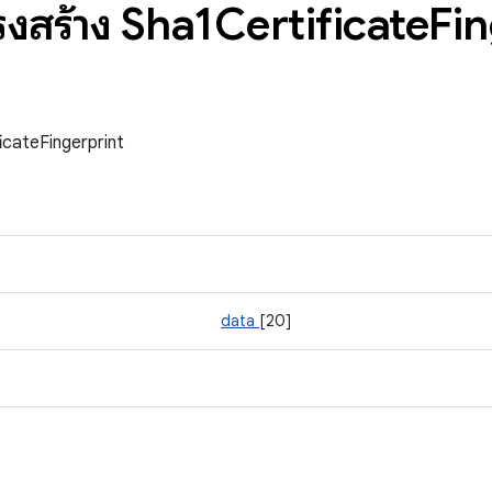
ครงสร้าง Sha1Certificate
Fin
ficateFingerprint
data
[20]
ด