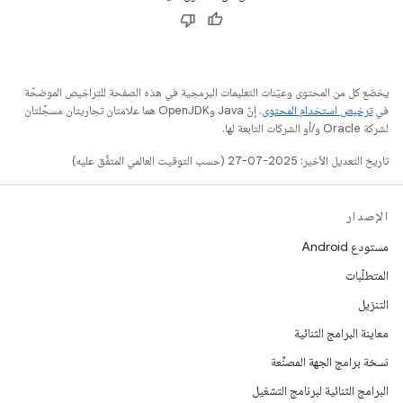
يخضع كل من المحتوى وعيّنات التعليمات البرمجية في هذه الصفحة للتراخيص الموضحّة
في
ترخيص استخدام المحتوى
. إنّ Java وOpenJDK هما علامتان تجاريتان مسجَّلتان
لشركة Oracle و/أو الشركات التابعة لها.
تاريخ التعديل الأخير: 2025-07-27 (حسب التوقيت العالمي المتفَّق عليه)
الإصدار
مستودع Android
المتطلّبات
التنزيل
معاينة البرامج الثنائية
نسخة برامج الجهة المصنِّعة
البرامج الثنائية لبرنامج التشغيل