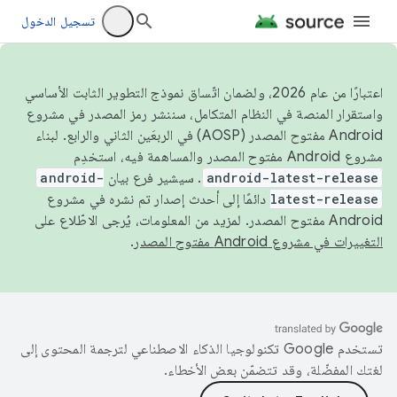
تسجيل الدخول
اعتبارًا من عام 2026، ولضمان اتّساق نموذج التطوير الثابت الأساسي
واستقرار المنصة في النظام المتكامل، سننشر رمز المصدر في مشروع
Android مفتوح المصدر (AOSP) في الربعَين الثاني والرابع. لبناء
مشروع Android مفتوح المصدر والمساهمة فيه، استخدِم
android-latest-release
. سيشير فرع بيان
android-
latest-release
دائمًا إلى أحدث إصدار تم نشره في مشروع
Android مفتوح المصدر. لمزيد من المعلومات، يُرجى الاطّلاع على
التغييرات في مشروع Android مفتوح المصدر
.
تستخدم Google تكنولوجيا الذكاء الاصطناعي لترجمة المحتوى إلى
لغتك المفضّلة، وقد تتضمّن بعض الأخطاء.