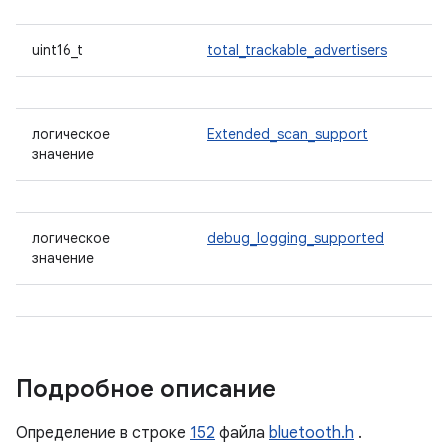
uint16_t
total_trackable_advertisers
логическое
Extended_scan_support
значение
логическое
debug_logging_supported
значение
Подробное описание
Определение в строке
152
файла
bluetooth.h
.