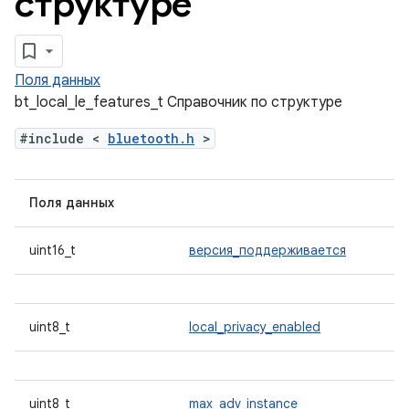
структуре
Поля данных
bt_local_le_features_t Справочник по структуре
#include <
bluetooth.h
>
Поля данных
uint16_t
версия_поддерживается
uint8_t
local_privacy_enabled
uint8_t
max_adv_instance