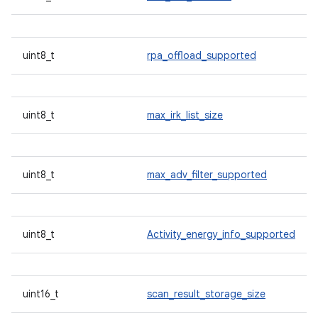
uint8_t
rpa_offload_supported
uint8_t
max_irk_list_size
uint8_t
max_adv_filter_supported
uint8_t
Activity_energy_info_supported
uint16_t
scan_result_storage_size