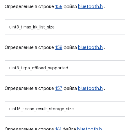
Определение в строке
156
файла
bluetooth.h
.
uint8_t max_irk_list_size
Определение в строке
158
файла
bluetooth.h
.
uint8_t rpa_offload_supported
Определение в строке
157
файла
bluetooth.h
.
uint16_t scan_result_storage_size
Определение в строке
161
файла
bluetooth.h
.