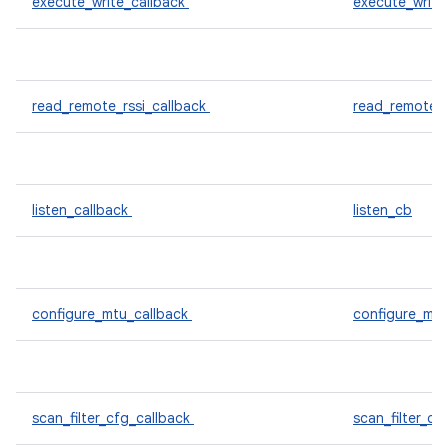
execute_write_callback
execute_write
read_remote_rssi_callback
read_remote_r
listen_callback
listen_cb
configure_mtu_callback
configure_mt
scan_filter_cfg_callback
scan_filter_cf