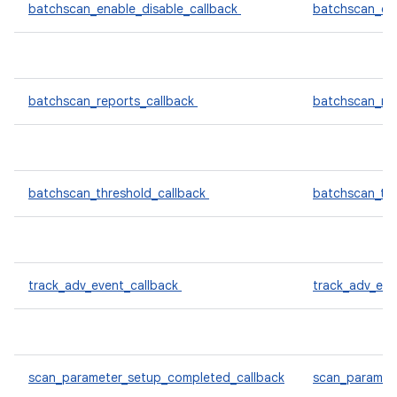
batchscan_enable_disable_callback
batchscan_en
batchscan_reports_callback
batchscan_re
batchscan_threshold_callback
batchscan_th
track_adv_event_callback
track_adv_ev
scan_parameter_setup_completed_callback
scan_paramet