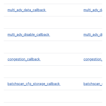
multi_adv_data_callback
multi_adv_dat
multi_adv_disable_callback
multi_adv_dis
congestion_callback
congestion_c
batchscan_cfg_storage_callback
batchscan_cf