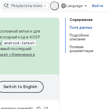
/
Войти
Содержание
Поля данных
основной ветки и для
Подробное
исходный код в AOSP
описание
ку
android-latest-
Полевая
 самый последний
документация
здел «Изменения в
 оказалась полезной?