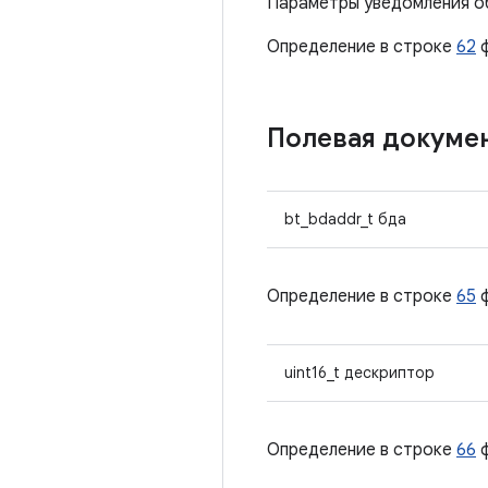
Параметры уведомления о
Определение в строке
62
ф
Полевая докуме
bt_bdaddr_t бда
Определение в строке
65
ф
uint16_t дескриптор
Определение в строке
66
ф