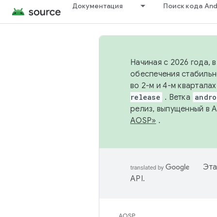
Документация
Поиск кода And
Начиная с 2026 года, 
обеспечения стабильн
во 2-м и 4-м квартала
release
. Ветка
andro
релиз, выпущенный в 
AOSP»
.
Эта
API
.
AOSP