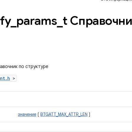
fy
_
params
_
t Справочни
равочник по структуре
ent.h
>
значение
[
BTGATT_MAX_ATTR_LEN
]