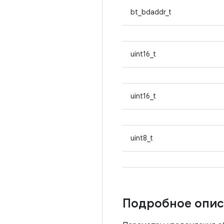
bt_bdaddr_t
uint16_t
uint16_t
uint8_t
Подробное опис