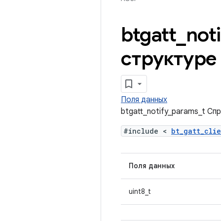
btgatt
_
noti
структуре
Поля данных
btgatt_notify_params_t Сп
#include <
bt_gatt_cli
Поля данных
uint8_t