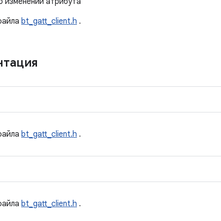
б изменении атрибута
айла
bt_gatt_client.h
.
нтация
айла
bt_gatt_client.h
.
айла
bt_gatt_client.h
.