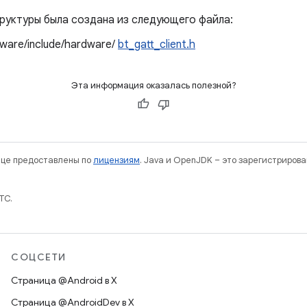
руктуры была создана из следующего файла:
ware/include/hardware/
bt_gatt_client.h
Эта информация оказалась полезной?
нице предоставлены по
лицензиям
. Java и OpenJDK – это зарегистриров
TC.
СОЦСЕТИ
Страница @Android в X
Страница @AndroidDev в X