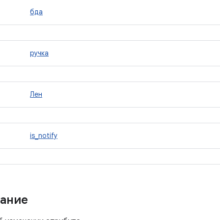
бда
ручка
Лен
is_notify
ание