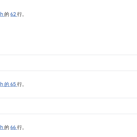
.h
的
62
行。
t.h 的
65
行。
.h
的
66
行。