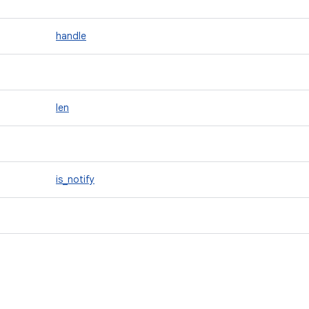
handle
len
is_notify