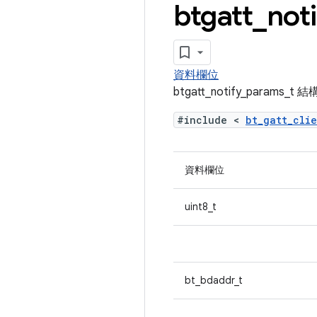
btgatt
_
noti
資料欄位
btgatt_notify_params_
#include <
bt_gatt_cli
資料欄位
uint8_t
bt_bdaddr_t