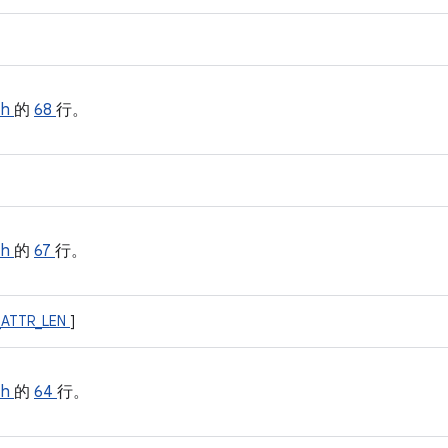
.h
的
68
行。
.h
的
67
行。
_ATTR_LEN
]
.h
的
64
行。