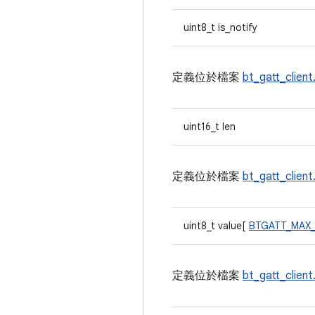
uint8_t is_notify
定義位於檔案
bt_gatt_client
uint16_t len
定義位於檔案
bt_gatt_client
uint8_t value[
BTGATT_MAX
定義位於檔案
bt_gatt_client