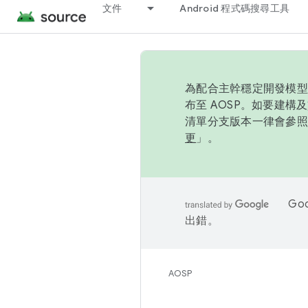
文件
Android 程式碼搜尋工具
為配合主幹穩定開發模型，
布至 AOSP。如要建構及
清單分支版本一律會參照推
更
」。
Go
出錯。
AOSP