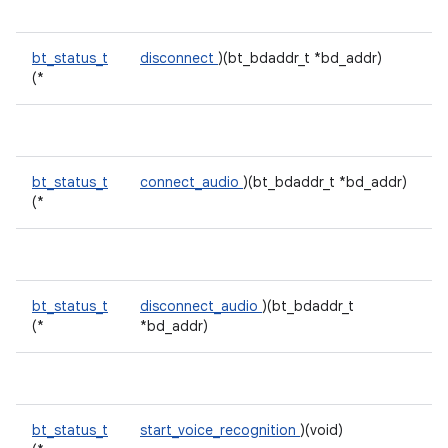
bt_status_t
disconnect
)(bt_bdaddr_t *bd_addr)
(*
bt_status_t
connect_audio
)(bt_bdaddr_t *bd_addr)
(*
bt_status_t
disconnect_audio
)(bt_bdaddr_t
(*
*bd_addr)
bt_status_t
start_voice_recognition
)(void)