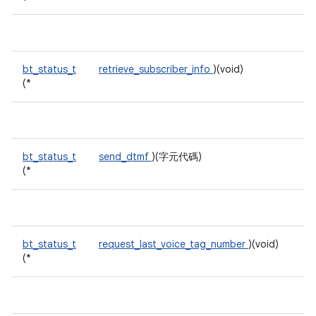
bt_status_t
retrieve_subscriber_info
)(void)
(*
bt_status_t
send_dtmf
)(字元代碼)
(*
bt_status_t
request_last_voice_tag_number
)(void)
(*