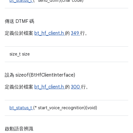
bt_status_t
(* send_dtmf)(char code)
傳送 DTMF 碼
定義位於檔案
bt_hf_client.h
的
349
行。
size_t size
設為 sizeof(BtHfClientInterface)
定義位於檔案
bt_hf_client.h
的
300
行。
bt_status_t
(* start_voice_recognition)(void)
啟動語音辨識