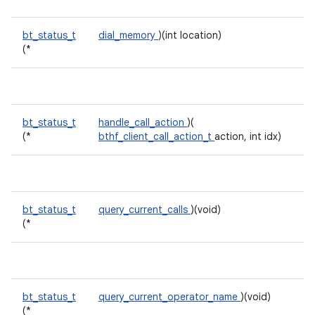
bt_status_t
dial_memory
)(int location)
(*
bt_status_t
handle_call_action
)(
(*
bthf_client_call_action_t
action, int idx)
bt_status_t
query_current_calls
)(void)
(*
bt_status_t
query_current_operator_name
)(void)
(*