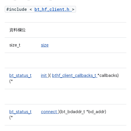
#include <
bt_hf_client.h
>
資料欄位
size_t
size
bt_status_t
init
)(
bthf_client_callbacks_t
*callbacks)
(*
bt_status_t
connect
)(bt_bdaddr_t *bd_addr)
(*