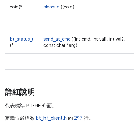
void(*
cleanup
)(void)
bt_status_t
send_at_cmd
)(int cmd, int val1, int val2,
(*
const char *arg)
詳細說明
代表標準 BT-HF 介面。
定義位於檔案
bt_hf_client.h
的
297
行。