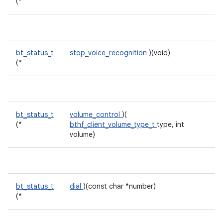
(*
bt_status_t
stop_voice_recognition
)(void)
(*
bt_status_t
volume_control
)(
(*
bthf_client_volume_type_t
type, int
volume)
bt_status_t
dial
)(const char *number)
(*