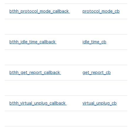
bthh_protocol_mode_callback
protocol_mode_cb
bthh_idle_time_callback
idle_time_cb
bthh_get_report_callback
get_report_cb
bthh_virtual_unplug_callback
virtual_unplug_cb