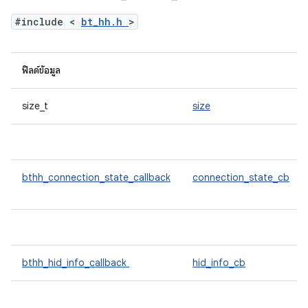
#include <
bt_hh.h
>
ฟิลด์ข้อมูล
size_t
size
bthh_connection_state_callback
connection_state_cb
bthh_hid_info_callback
hid_info_cb