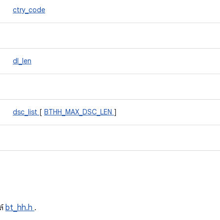
ctry_code
dl_len
dsc_list
[
BTHH_MAX_DSC_LEN
]
ด
ล์
bt_hh.h
.