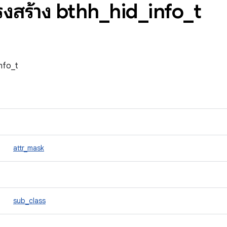
รงสร้าง bthh
_
hid
_
info
_
t
info_t
attr_mask
sub_class