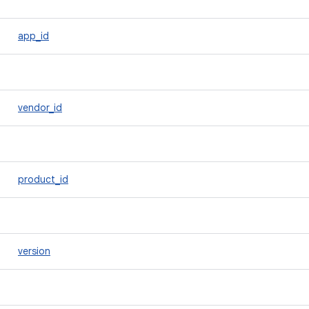
app_id
vendor_id
product_id
version