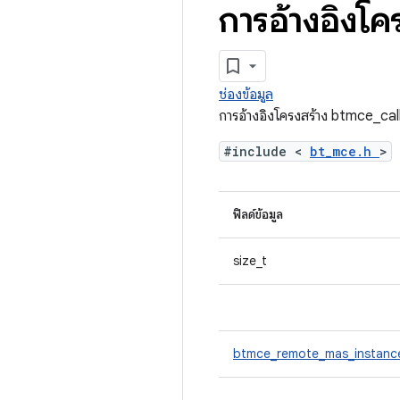
การอ้างอิงโ
ช่องข้อมูล
การอ้างอิงโครงสร้าง btmce_ca
#include <
bt_mce.h
>
ฟิลด์ข้อมูล
size_t
btmce_remote_mas_instanc