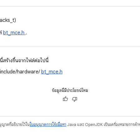
backs_t)
ล์
bt_mce.h
.
สร้างขึ้นจากไฟล์ต่อไปนี้
/include/hardware/
bt_mce.h
ข้อมูลนี้มีประโยชน์ไหม
อนุญาตที่อธิบายไว้ใน
ใบอนุญาตการใช้เนื้อหา
Java และ OpenJDK เป็นเครื่องหมายการค้าห