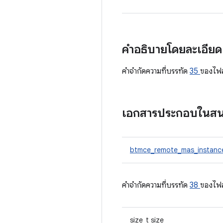
คำอธิบายโดยละเอีย
คําจํากัดความที่บรรทัด
35
ของไฟ
เอกสารประกอบในส
btmce_remote_mas_instanc
คําจํากัดความที่บรรทัด
38
ของไฟ
size_t size