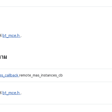
ด
ล์
bt_mce.h
.
นาม
es_callback
remote_mas_instances_cb
ล์
bt_mce.h
.