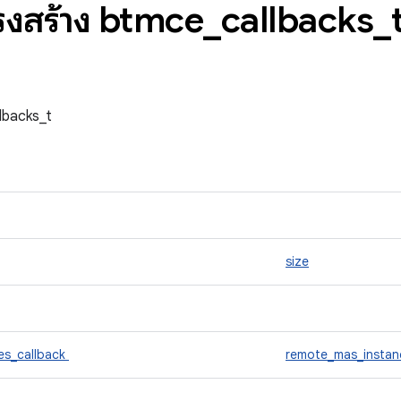
ครงสร้าง btmce
_
callbacks
_
llbacks_t
size
es_callback
remote_mas_instan