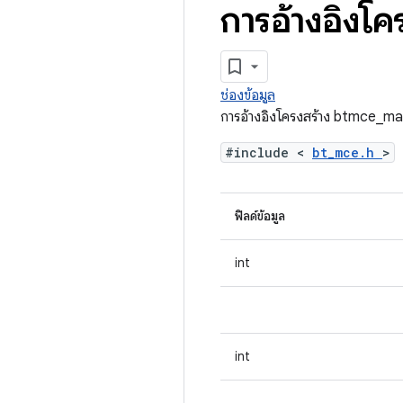
การอ้างอิงโ
ช่องข้อมูล
การอ้างอิงโครงสร้าง btmce_m
#include <
bt_mce.h
>
ฟิลด์ข้อมูล
int
int