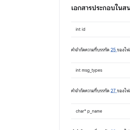
เอกสารประกอบในส
int id
คําจํากัดความที่บรรทัด
25
ของไฟ
int msg_types
คําจํากัดความที่บรรทัด
27
ของไฟ
char* p_name