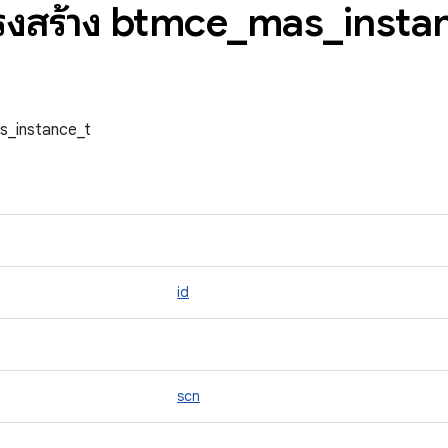
ครงสร้าง btmce
_
mas
_
insta
as_instance_t
id
scn