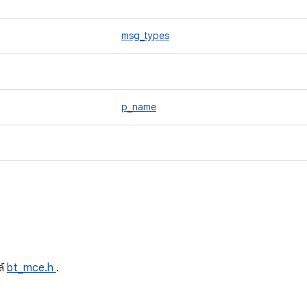
msg_types
p_name
ด
ล์
bt_mce.h
.