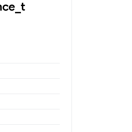
nce
_
t