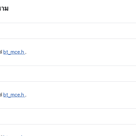
นาม
ล์
bt_mce.h
.
ล์
bt_mce.h
.