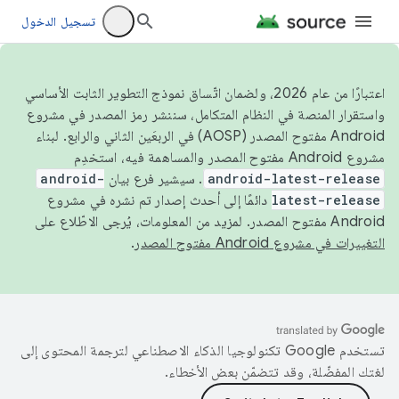
تسجيل الدخول
اعتبارًا من عام 2026، ولضمان اتّساق نموذج التطوير الثابت الأساسي
واستقرار المنصة في النظام المتكامل، سننشر رمز المصدر في مشروع
Android مفتوح المصدر (AOSP) في الربعَين الثاني والرابع. لبناء
مشروع Android مفتوح المصدر والمساهمة فيه، استخدِم
android-latest-release
. سيشير فرع بيان
android-
latest-release
دائمًا إلى أحدث إصدار تم نشره في مشروع
Android مفتوح المصدر. لمزيد من المعلومات، يُرجى الاطّلاع على
التغييرات في مشروع Android مفتوح المصدر
.
تستخدم Google تكنولوجيا الذكاء الاصطناعي لترجمة المحتوى إلى
لغتك المفضّلة، وقد تتضمّن بعض الأخطاء.