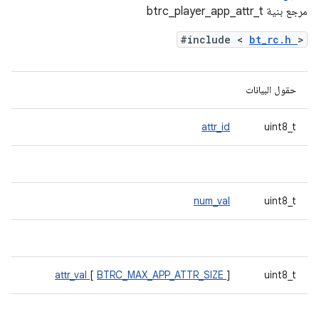
مرجع بنية btrc_player_app_attr_t
#include <
bt_rc.h
>
حقول البيانات
attr_id
uint8_t
num_val
uint8_t
attr_val
[
BTRC_MAX_APP_ATTR_SIZE
]
uint8_t