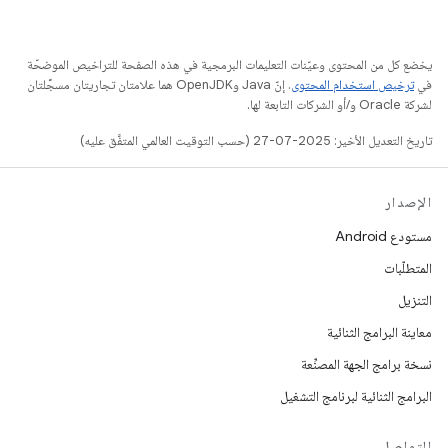
يخضع كل من المحتوى وعيّنات التعليمات البرمجية في هذه الصفحة للتراخيص الموضحّة
في
ترخيص استخدام المحتوى
. إنّ Java وOpenJDK هما علامتان تجاريتان مسجَّلتان
لشركة Oracle و/أو الشركات التابعة لها.
تاريخ التعديل الأخير: 2025-07-27 (حسب التوقيت العالمي المتفَّق عليه)
الإصدار
مستودع Android
المتطلّبات
التنزيل
معاينة البرامج الثنائية
نسخة برامج الجهة المصنِّعة
البرامج الثنائية لبرنامج التشغيل
التواصل