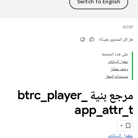
AOSP
هل كان المحتوى مفيدًا؟
على هذه الصفحة
حقول البيانات
وصف مفصّل
مستندات الحقل
مرجع بنية btrc
_
player
_
app
_
attr
_
t
حقول البيانات