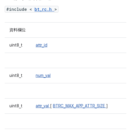
#include <
bt_rc.h
>
資料欄位
uint8_t
attr_id
uint8_t
num_val
uint8_t
attr_val
[
BTRC_MAX_APP_ATTR_SIZE
]