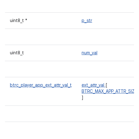
uint8_t *
p_str
uint8_t
num_val
btrc_player_app_ext_attr_val_t
ext_attr_val
[
BTRC_MAX_APP_ATTR_SIZE
]