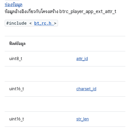
ช่องข้อมูล
ข้อมูลอ้างอิงเกี่ยวกับโครงสร้าง btrc_player_app_ext_attr_t
#include <
bt_rc.h
>
ฟิลด์ข้อมูล
uint8_t
attr_id
uint16_t
charset_id
uint16_t
str_len