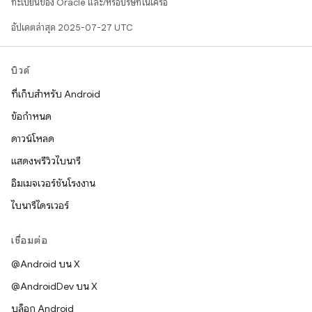
ทะเบียนของ Oracle และ/หรือบริษัทในเครือ
อัปเดตล่าสุด 2025-07-27 UTC
บิวด์
ที่เก็บสำหรับ Android
ข้อกำหนด
ดาวน์โหลด
แสดงพรีวิวไบนารี
อิมเมจเวอร์ชันโรงงาน
ไบนารีไดรเวอร์
เชื่อมต่อ
@Android บน X
@AndroidDev บน X
บล็อก Android