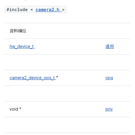
#include <
camera2.h
>
資料欄位
hw_device_t
通用
camera2_device_ops_t
*
ops
void *
priv