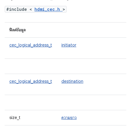
#include <
hdmi_cec.h
>
ฟิลด์ข้อมูล
cec_logical_address_t
initiator
cec_logical_address_t
destination
size_t
ความยาว