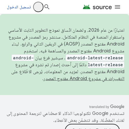
تسجيل الدخول
اعتبارًا من عام 2026، ولضمان اتّساق نموذج التطوير الثابت الأساسي
واستقرار المنصة في النظام المتكامل، سننشر رمز المصدر في مشروع
Android مفتوح المصدر (AOSP) في الربعَين الثاني والرابع. لبناء
مشروع Android مفتوح المصدر والمساهمة فيه، استخدِم
android-latest-release
. سيشير فرع بيان
android-
latest-release
دائمًا إلى أحدث إصدار تم نشره في مشروع
Android مفتوح المصدر. لمزيد من المعلومات، يُرجى الاطّلاع على
التغييرات في مشروع Android مفتوح المصدر
.
تستخدم Google تكنولوجيا الذكاء الاصطناعي لترجمة المحتوى إلى
لغتك المفضّلة، وقد تتضمّن بعض الأخطاء.