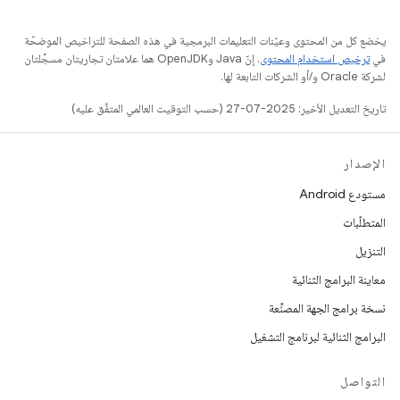
يخضع كل من المحتوى وعيّنات التعليمات البرمجية في هذه الصفحة للتراخيص الموضحّة
في
ترخيص استخدام المحتوى
. إنّ Java وOpenJDK هما علامتان تجاريتان مسجَّلتان
لشركة Oracle و/أو الشركات التابعة لها.
تاريخ التعديل الأخير: 2025-07-27 (حسب التوقيت العالمي المتفَّق عليه)
الإصدار
مستودع Android
المتطلّبات
التنزيل
معاينة البرامج الثنائية
نسخة برامج الجهة المصنِّعة
البرامج الثنائية لبرنامج التشغيل
التواصل