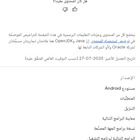
هل كان المحتوى مفيدًا؟
يخضع كل من المحتوى وعيّنات التعليمات البرمجية في هذه الصفحة للتراخيص الموضحّة
في
ترخيص استخدام المحتوى
. إنّ Java وOpenJDK هما علامتان تجاريتان مسجَّلتان
لشركة Oracle و/أو الشركات التابعة لها.
تاريخ التعديل الأخير: 2025-07-27 (حسب التوقيت العالمي المتفَّق عليه)
الإصدار
مستودع Android
المتطلّبات
التنزيل
معاينة البرامج الثنائية
نسخة برامج الجهة المصنِّعة
البرامج الثنائية لبرنامج التشغيل