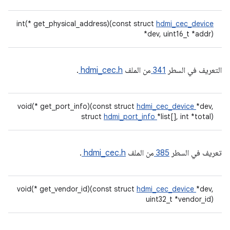
int(* get_physical_address)(const struct
hdmi_cec_device
*dev, uint16_t *addr)
التعريف في السطر
341
من الملف
hdmi_cec.h
.
void(* get_port_info)(const struct
hdmi_cec_device
*dev,
struct
hdmi_port_info
*list[], int *total)
تعريف في السطر
385
من الملف
hdmi_cec.h
.
void(* get_vendor_id)(const struct
hdmi_cec_device
*dev,
uint32_t *vendor_id)