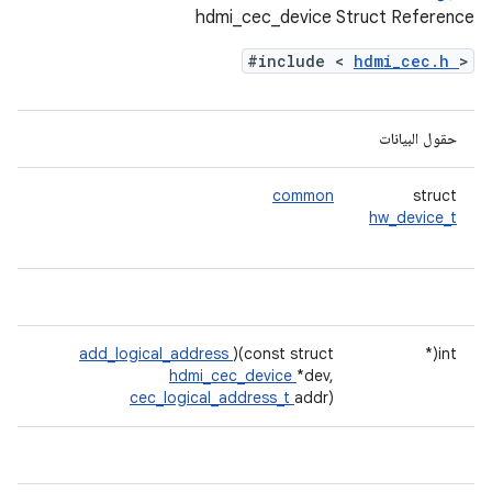
hdmi_cec_device Struct Reference
#include <
hdmi_cec.h
>
حقول البيانات
common
struct
hw_device_t
add_logical_address
)(const struct
int(*
hdmi_cec_device
*dev,
cec_logical_address_t
addr)