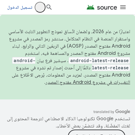
تسجيل الدخول
اعتبارًا من عام 2026، ولضمان اتّساق نموذج التطوير الثابت الأساسي
واستقرار المنصة في النظام المتكامل، سننشر رمز المصدر في مشروع
Android مفتوح المصدر (AOSP) في الربعَين الثاني والرابع. لبناء
مشروع Android مفتوح المصدر والمساهمة فيه، استخدِم
android-latest-release
. سيشير فرع بيان
android-
latest-release
دائمًا إلى أحدث إصدار تم نشره في مشروع
Android مفتوح المصدر. لمزيد من المعلومات، يُرجى الاطّلاع على
التغييرات في مشروع Android مفتوح المصدر
.
تستخدم Google تكنولوجيا الذكاء الاصطناعي لترجمة المحتوى إلى
لغتك المفضّلة، وقد تتضمّن بعض الأخطاء.