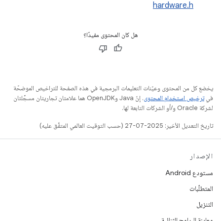
hardware.h
هل كان المحتوى مفيدًا؟
يخضع كل من المحتوى وعيّنات التعليمات البرمجية في هذه الصفحة للتراخيص الموضحّة
في
ترخيص استخدام المحتوى
. إنّ Java وOpenJDK هما علامتان تجاريتان مسجَّلتان
لشركة Oracle و/أو الشركات التابعة لها.
تاريخ التعديل الأخير: 2025-07-27 (حسب التوقيت العالمي المتفَّق عليه)
الإصدار
مستودع Android
المتطلّبات
التنزيل
معاينة البرامج الثنائية