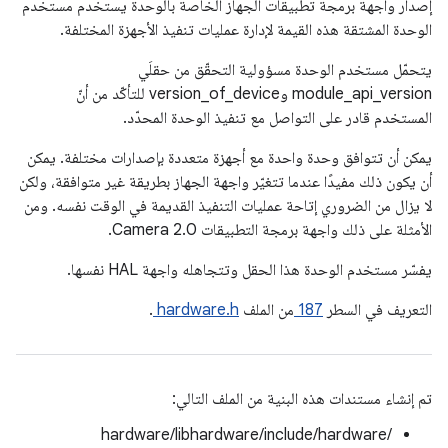
إصدار واجهة برمجة تطبيقات الجهاز الخاصة بالوحدة يستخدم مستخدم
الوحدة المشتقة هذه القيمة لإدارة عمليات تنفيذ الأجهزة المختلفة.
يتحمّل مستخدم الوحدة مسؤولية التحقّق من حقلَي
module_api_version وversion_of_device للتأكّد من أنّ
المستخدم قادر على التواصل مع تنفيذ الوحدة المحدّد.
يمكن أن تتوافق وحدة واحدة مع أجهزة متعددة بإصدارات مختلفة. يمكن
أن يكون ذلك مفيدًا عندما تتغيّر واجهة الجهاز بطريقة غير متوافقة، ولكن
لا يزال من الضروري إتاحة عمليات التنفيذ القديمة في الوقت نفسه. ومن
الأمثلة على ذلك واجهة برمجة التطبيقات Camera 2.0.
يفسّر مستخدم الوحدة هذا الحقل وتتجاهله واجهة HAL نفسها.
التعريف في السطر
187
من الملف
hardware.h
.
تم إنشاء مستندات هذه البنية من الملف التالي:
hardware/libhardware/include/hardware/