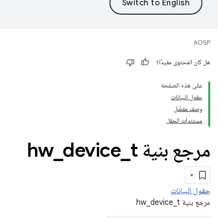
AOSP
هل كان المحتوى مفيدًا؟
على هذه الصفحة
حقول البيانات
وصف مفصّل
مستندات الحقل
مرجع بنية hw
t
_
device
_
حقول البيانات
مرجع بنية hw_device_t