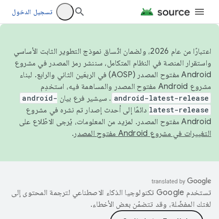
تسجيل الدخول
اعتبارًا من عام 2026، ولضمان اتّساق نموذج التطوير الثابت الأساسي
واستقرار المنصة في النظام المتكامل، سننشر رمز المصدر في مشروع
Android مفتوح المصدر (AOSP) في الربعَين الثاني والرابع. لبناء
مشروع Android مفتوح المصدر والمساهمة فيه، استخدِم
android-latest-release
. سيشير فرع بيان
android-
latest-release
دائمًا إلى أحدث إصدار تم نشره في مشروع
Android مفتوح المصدر. لمزيد من المعلومات، يُرجى الاطّلاع على
التغييرات في مشروع Android مفتوح المصدر
.
تستخدم Google تكنولوجيا الذكاء الاصطناعي لترجمة المحتوى إلى
لغتك المفضّلة، وقد تتضمّن بعض الأخطاء.