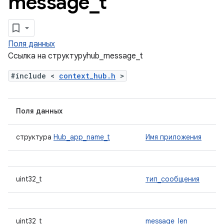
message
_
t
Поля данных
Ссылка на структуруhub_message_t
#include <
context_hub.h
>
Поля данных
структура
Hub_app_name_t
Имя приложения
uint32_t
тип_сообщения
uint32_t
message_len