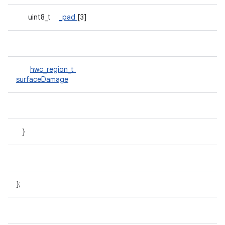
uint8_t
_pad
[3]
hwc_region_t
surfaceDamage
}
};