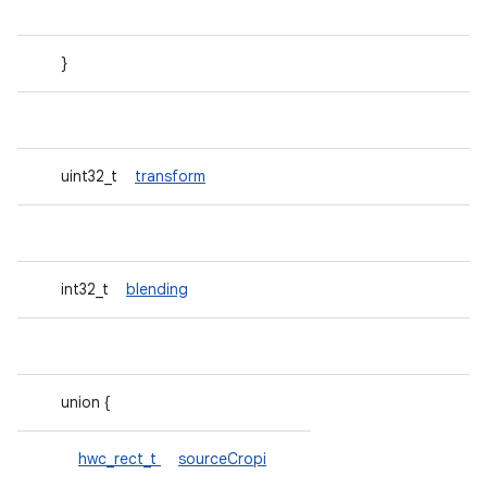
}
uint32_t
transform
int32_t
blending
union {
hwc_rect_t
sourceCropi