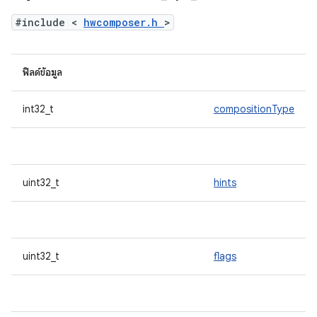
#include <
hwcomposer.h
>
ฟิลด์ข้อมูล
int32_t
compositionType
uint32_t
hints
uint32_t
flags