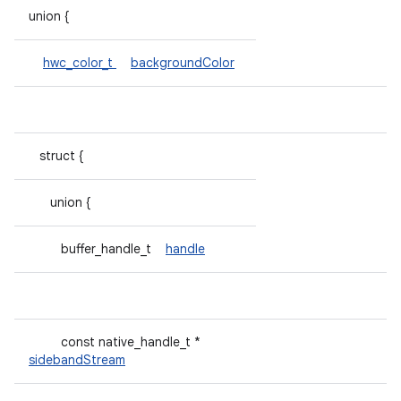
union {
hwc_color_t
backgroundColor
struct {
union {
buffer_handle_t
handle
const native_handle_t *
sidebandStream