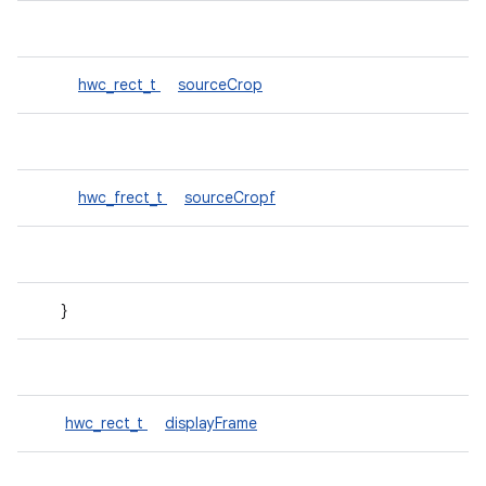
hwc_rect_t
sourceCrop
hwc_frect_t
sourceCropf
}
hwc_rect_t
displayFrame