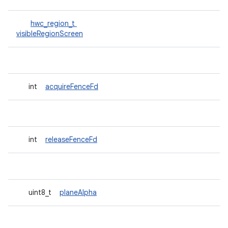
hwc_region_t
visibleRegionScreen
int
acquireFenceFd
int
releaseFenceFd
uint8_t
planeAlpha