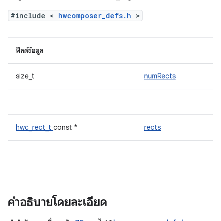
#include <
hwcomposer_defs.h
>
ฟิลด์ข้อมูล
size_t
numRects
hwc_rect_t
const *
rects
คำอธิบายโดยละเอียด