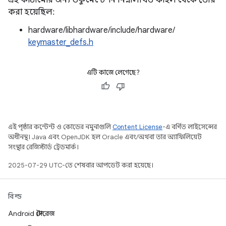
এই কাঠামোর জন্য ডকুমেন্টেশন নিম্নলিখিত ফাইল থেকে তৈরি
করা হয়েছিল:
hardware/libhardware/include/hardware/
keymaster_defs.h
এটি কাজে লেগেছে?
এই পৃষ্ঠার কন্টেন্ট ও কোডের নমুনাগুলি
Content License
-এ বর্ণিত লাইসেন্সের
অধীনস্থ। Java এবং OpenJDK হল Oracle এবং/অথবা তার অ্যাফিলিয়েট
সংস্থার রেজিস্টার্ড ট্রেডমার্ক।
2025-07-29 UTC-তে শেষবার আপডেট করা হয়েছে।
বিল্ড
Android স্টোরেজ