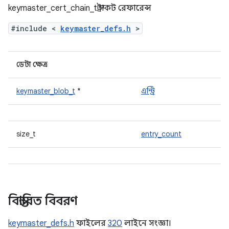
keymaster_cert_chain_t স্ট্রাকট রেফারেন্স
#include <
keymaster_defs.h
>
ডেটা ক্ষেত্র
keymaster_blob_t
*
এন্ট্রি
size_t
entry_count
বিস্তারিত বিবরণ
keymaster_defs.h
ফাইলের
320
লাইনে সংজ্ঞা।