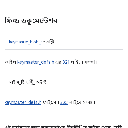
ফিল্ড ডকুমেন্টেশন
keymaster_blob_t
* এন্ট্রি
ফাইল
keymaster_defs.h
এর
321
লাইনে সংজ্ঞা।
সাইজ_টি এন্ট্রি_কাউন্ট
keymaster_defs.h
ফাইলের
322
লাইনে সংজ্ঞা।