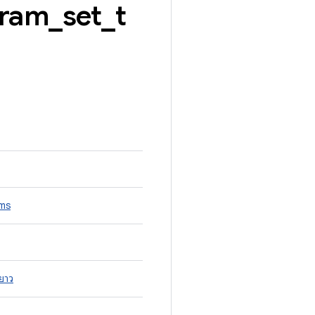
ram
_
set
_
t
ms
ยาว