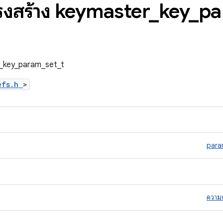
ครงสร้าง keymaster
_
key
_
pa
er_key_param_set_t
defs.h
>
para
ความ