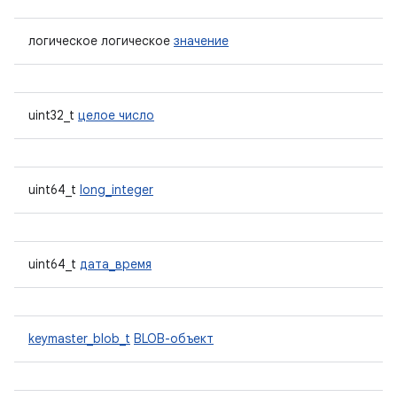
логическое логическое
значение
uint32_t
целое число
uint64_t
long_integer
uint64_t
дата_время
keymaster_blob_t
BLOB-объект