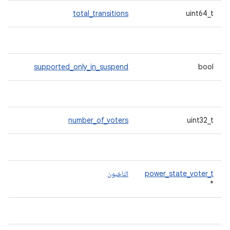
total_transitions
uint64_t
supported_only_in_suspend
bool
number_of_voters
uint32_t
power_state_voter_t
الناخبون
*