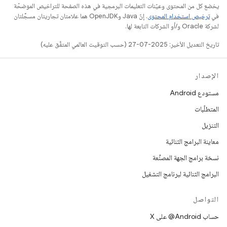
يخضع كل من المحتوى وعيّنات التعليمات البرمجية في هذه الصفحة للتراخيص الموضحّة
في
ترخيص استخدام المحتوى
. إنّ Java وOpenJDK هما علامتان تجاريتان مسجَّلتان
لشركة Oracle و/أو الشركات التابعة لها.
تاريخ التعديل الأخير: 2025-07-27 (حسب التوقيت العالمي المتفَّق عليه)
الإصدار
مستودع Android
المتطلّبات
التنزيل
معاينة البرامج الثنائية
نسخة برامج الجهة المصنِّعة
البرامج الثنائية لبرنامج التشغيل
التواصل
حساب ‎@Android على X