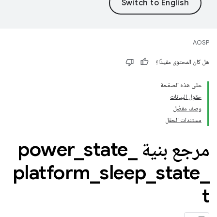
AOSP
هل كان المحتوى مفيدًا؟
على هذه الصفحة
حقول البيانات
وصف مفصّل
مستندات الحقل
مرجع بنية power
_
state
_
platform
_
sleep
_
state
_
t