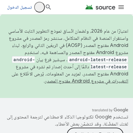
تسجيل الدخول
اعتبارًا من عام 2026، ولضمان اتّساق نموذج التطوير الثابت الأساسي
واستقرار المنصة في النظام المتكامل، سننشر رمز المصدر في مشروع
Android مفتوح المصدر (AOSP) في الربعَين الثاني والرابع. لبناء
مشروع Android مفتوح المصدر والمساهمة فيه، استخدِم
android-latest-release
. سيشير فرع بيان
android-
latest-release
دائمًا إلى أحدث إصدار تم نشره في مشروع
Android مفتوح المصدر. لمزيد من المعلومات، يُرجى الاطّلاع على
التغييرات في مشروع Android مفتوح المصدر
.
تستخدم Google تكنولوجيا الذكاء الاصطناعي لترجمة المحتوى إلى
لغتك المفضّلة، وقد تتضمّن بعض الأخطاء.