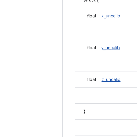
struct {
float
x_uncalib
float
y_uncalib
float
z_uncalib
}