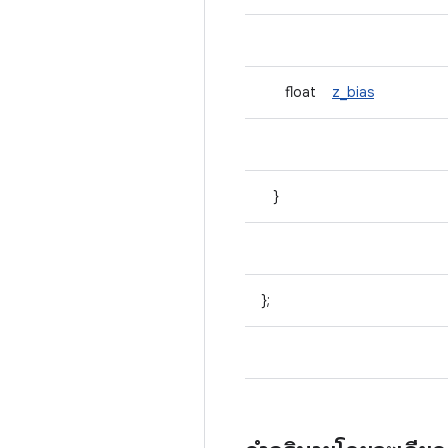
float
z_bias
}
};