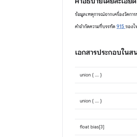
คำอธิบายโดยละเอีย
ข้อมูลเหตุการณ์จากเครื่องวัดกา
คําจํากัดความที่บรรทัด
915
ของไ
เอกสารประกอบในส
union { ... }
union { ... }
float bias[3]