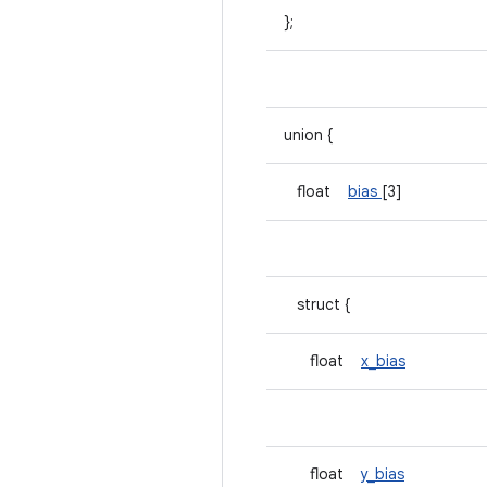
};
union {
float
bias
[3]
struct {
float
x_bias
float
y_bias