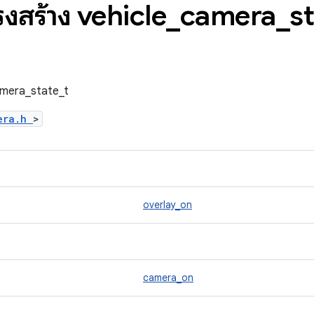
รงสร้าง vehicle
_
camera
_
s
camera_state_t
mera.h
>
overlay_on
camera_on