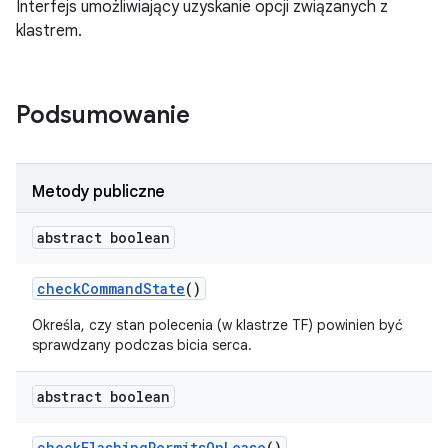
Interfejs umożliwiający uzyskanie opcji związanych z
klastrem.
Podsumowanie
Metody publiczne
abstract boolean
check
Command
State
()
Określa, czy stan polecenia (w klastrze TF) powinien być
sprawdzany podczas bicia serca.
abstract boolean
check
Flashing
Permits
On
Lease
()