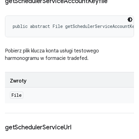
get
Scheduler
Service
Account
Keyfile
public abstract File getSchedulerServiceAccountKey
Pobierz plik klucza konta usługi testowego
harmonogramu w formacie tradefed.
Zwroty
File
get
Scheduler
Service
Url