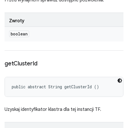
Przed wynajmem sprawdź dostępne pozwolenia.
Zwroty
boolean
get
Cluster
Id
public abstract String getClusterId ()
Uzyskaj identyfikator klastra dla tej instancji TF.