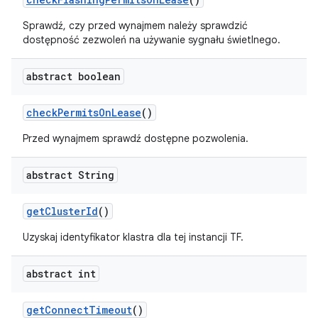
Sprawdź, czy przed wynajmem należy sprawdzić
dostępność zezwoleń na używanie sygnału świetlnego.
abstract boolean
check
Permits
On
Lease
()
Przed wynajmem sprawdź dostępne pozwolenia.
abstract String
get
Cluster
Id
()
Uzyskaj identyfikator klastra dla tej instancji TF.
abstract int
get
Connect
Timeout
()