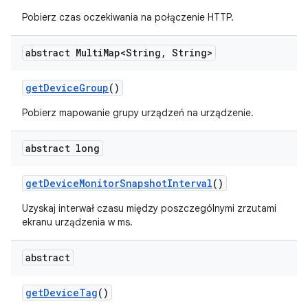
Pobierz czas oczekiwania na połączenie HTTP.
abstract Multi
Map<String
,
String>
get
Device
Group
()
Pobierz mapowanie grupy urządzeń na urządzenie.
abstract long
get
Device
Monitor
Snapshot
Interval
()
Uzyskaj interwał czasu między poszczególnymi zrzutami
ekranu urządzenia w ms.
abstract
get
Device
Tag
()