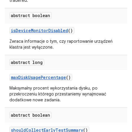
tradefed.
abstract boolean
is
Device
Monitor
Disabled
()
Zwraca informacje o tym, czy raportowanie urządzeń
klastra jest wyłączone.
abstract long
max
Disk
Usage
Percentage
()
Maksymalny procent wykorzystania dysku, po
przekroczeniu którego przestaniemy wynajmować
dodatkowe nowe zadania.
abstract boolean
should
Collect
Early
Test
Summary
()