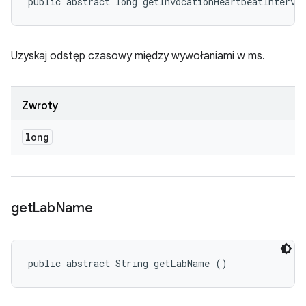
public abstract long getInvocationHeartbeatInterva
Uzyskaj odstęp czasowy między wywołaniami w ms.
Zwroty
long
get
Lab
Name
public abstract String getLabName ()