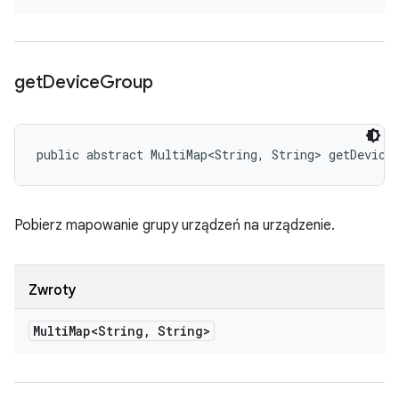
get
Device
Group
public abstract MultiMap<String, String> getDevice
Pobierz mapowanie grupy urządzeń na urządzenie.
Zwroty
Multi
Map<String
,
String>