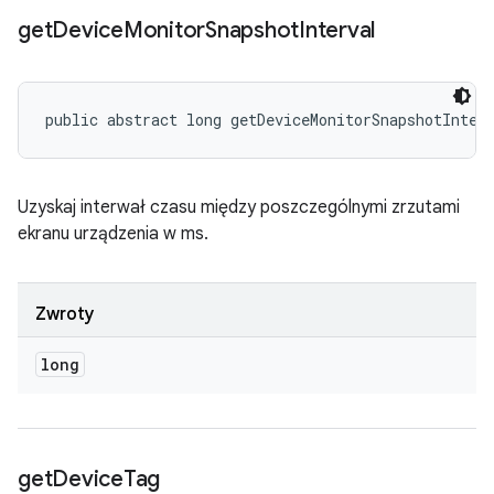
get
Device
Monitor
Snapshot
Interval
public abstract long getDeviceMonitorSnapshotInter
Uzyskaj interwał czasu między poszczególnymi zrzutami
ekranu urządzenia w ms.
Zwroty
long
get
Device
Tag