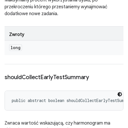
Maksymalny procent wykorzystania dysku, po
przekroczeniu którego przestaniemy wynajmować
dodatkowe nowe zadania.
Zwroty
long
should
Collect
Early
Test
Summary
public abstract boolean shouldCollectEarlyTestSumm
Zwraca wartość wskazującą, czy harmonogram ma