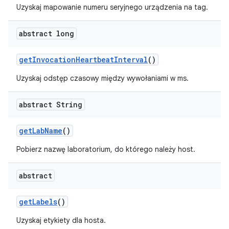
Uzyskaj mapowanie numeru seryjnego urządzenia na tag.
abstract long
get
Invocation
Heartbeat
Interval
()
Uzyskaj odstęp czasowy między wywołaniami w ms.
abstract String
get
Lab
Name
()
Pobierz nazwę laboratorium, do którego należy host.
abstract
get
Labels
()
Uzyskaj etykiety dla hosta.