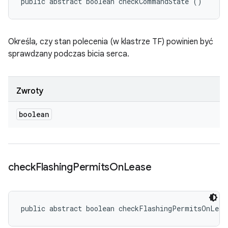
public abstract boolean checkCommandState ()
Określa, czy stan polecenia (w klastrze TF) powinien być
sprawdzany podczas bicia serca.
Zwroty
boolean
check
Flashing
Permits
On
Lease
public abstract boolean checkFlashingPermitsOnLeas