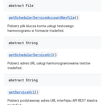
abstract File
get
Scheduler
Service
Account
Keyfile
()
Pobierz plik klucza konta usługi testowego
harmonogramu w formacie tradefed.
abstract String
get
Scheduler
Service
Url
()
Pobierz adres URL usługi harmonogramowania testów
tradefed.
abstract String
get
Service
Url
()
Pobierz podstawowy adres URL interfejsu API REST klastra