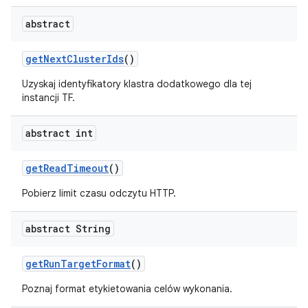
abstract
get
Next
Cluster
Ids
()
Uzyskaj identyfikatory klastra dodatkowego dla tej
instancji TF.
abstract int
get
Read
Timeout
()
Pobierz limit czasu odczytu HTTP.
abstract String
get
Run
Target
Format
()
Poznaj format etykietowania celów wykonania.