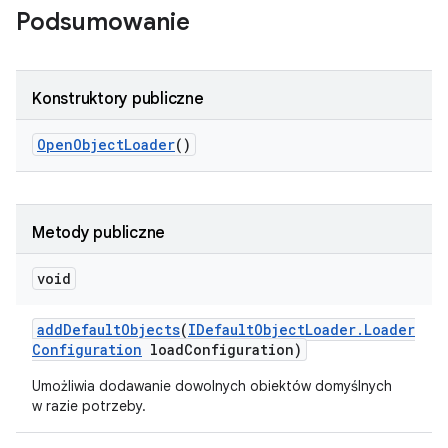
Podsumowanie
Konstruktory publiczne
Open
Object
Loader
()
Metody publiczne
void
add
Default
Objects
(
IDefault
Object
Loader
.
Loader
Configuration
load
Configuration)
Umożliwia dodawanie dowolnych obiektów domyślnych
w razie potrzeby.