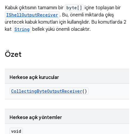
Kabuk çıktısının tamamını bir
byte[]
içine toplayan bir
IShellOutputReceiver
. Bu, önemli miktarda çıkış
üretecek kabuk komutları için kullanışlıdır. Bu komutlarda 2
kat
String
bellek yükü önemli olacaktır.
Özet
Herkese açık kurucular
Collecting
Byte
Output
Receiver
()
Herkese açık yöntemler
void