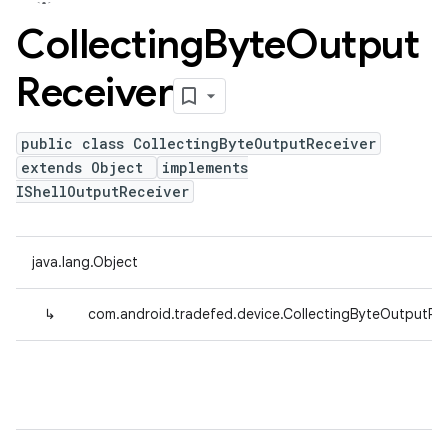
Collecting
Byte
Output
Receiver
public class CollectingByteOutputReceiver
extends Object
implements
IShellOutputReceiver
java.lang.Object
↳
com.android.tradefed.device.CollectingByteOutputRec