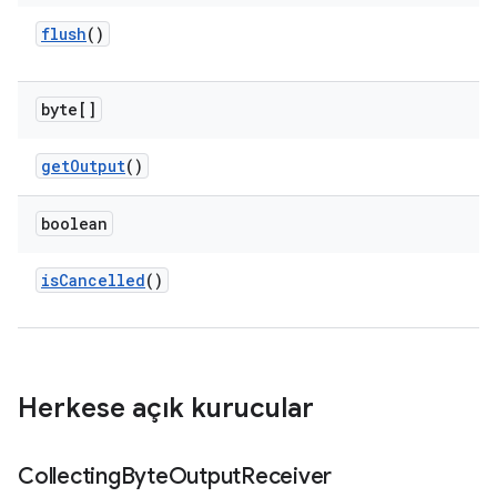
flush
()
byte[]
get
Output
()
boolean
is
Cancelled
()
Herkese açık kurucular
Collecting
Byte
Output
Receiver