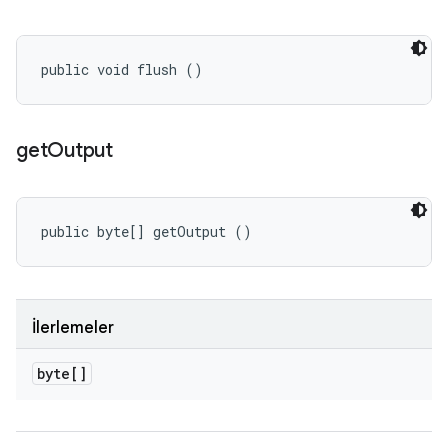
public void flush ()
get
Output
public byte[] getOutput ()
İlerlemeler
byte[]