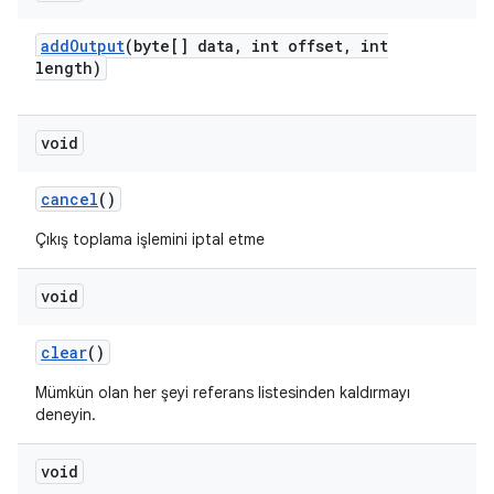
add
Output
(byte[] data
,
int offset
,
int
length)
void
cancel
()
Çıkış toplama işlemini iptal etme
void
clear
()
Mümkün olan her şeyi referans listesinden kaldırmayı
deneyin.
void