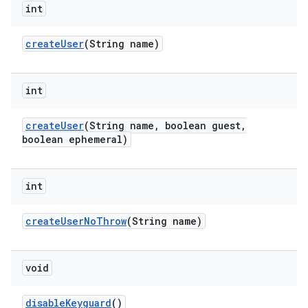
int
create
User
(String name)
int
create
User
(String name
,
boolean guest
,
boolean ephemeral)
int
create
User
No
Throw
(String name)
void
disable
Keyguard
()