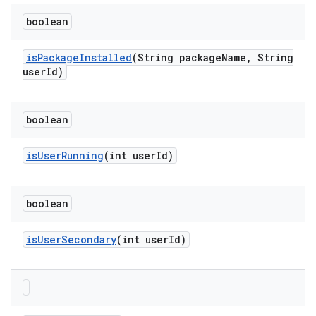
boolean
is
Package
Installed
(String package
Name
,
String
user
Id)
boolean
is
User
Running
(int user
Id)
boolean
is
User
Secondary
(int user
Id)