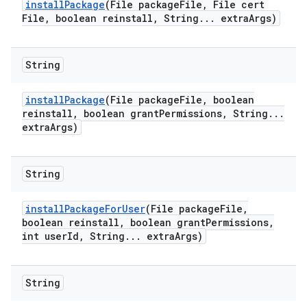
install
Package
(File package
File
,
File cert
File
,
boolean reinstall
,
String
.
.
.
extra
Args)
String
install
Package
(File package
File
,
boolean
reinstall
,
boolean grant
Permissions
,
String
.
.
.
extra
Args)
String
install
Package
For
User
(File package
File
,
boolean reinstall
,
boolean grant
Permissions
,
int user
Id
,
String
.
.
.
extra
Args)
String