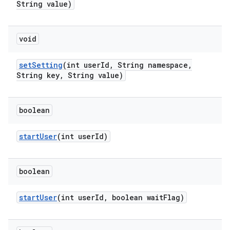
String value)
void
set
Setting
(int user
Id
,
String namespace
,
String key
,
String value)
boolean
start
User
(int user
Id)
boolean
start
User
(int user
Id
,
boolean wait
Flag)