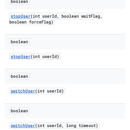
boolean
stop
User
(int user
Id
,
boolean wait
Flag
,
boolean force
Flag)
boolean
stop
User
(int user
Id)
boolean
switch
User
(int user
Id)
boolean
switch
User
(int user
Id
,
long timeout)