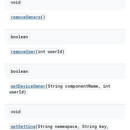
void
remove
Owners
()
boolean
remove
User
(int user
Id)
boolean
set
Device
Owner
(String component
Name
,
int
user
Id)
void
set
Setting
(String namespace
,
String key
,