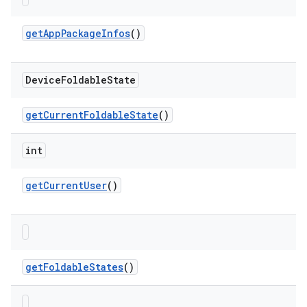
get
App
Package
Infos
()
Device
Foldable
State
get
Current
Foldable
State
()
int
get
Current
User
()
get
Foldable
States
()