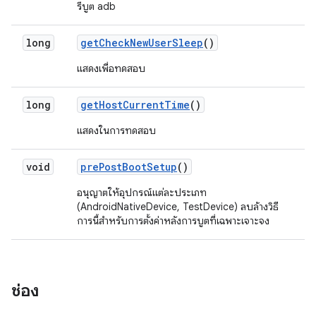
รีบูต adb
long
get
Check
New
User
Sleep
()
แสดงเพื่อทดสอบ
long
get
Host
Current
Time
()
แสดงในการทดสอบ
void
pre
Post
Boot
Setup
()
อนุญาตให้อุปกรณ์แต่ละประเภท
(AndroidNativeDevice, TestDevice) ลบล้างวิธี
การนี้สำหรับการตั้งค่าหลังการบูตที่เฉพาะเจาะจง
ช่อง