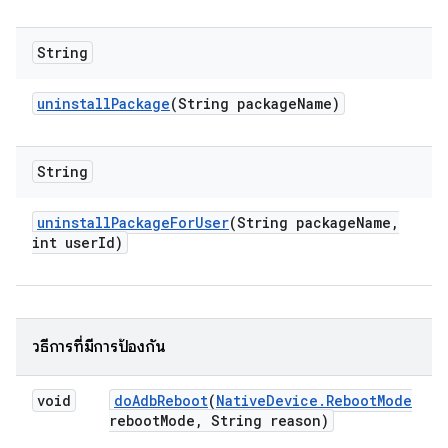
String
uninstall
Package
(String package
Name)
String
uninstall
Package
For
User
(String package
Name
,
int user
Id)
วิธีการที่มีการป้องกัน
void
do
Adb
Reboot
(
Native
Device
.
Reboot
Mode
reboot
Mode
,
String reason)