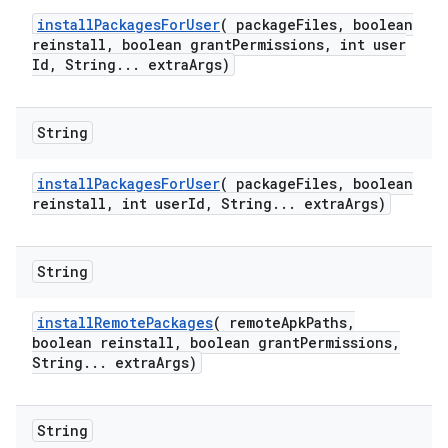
install
Packages
For
User
(
package
Files
,
boolean
reinstall
,
boolean grant
Permissions
,
int user
Id
,
String
.
.
.
extra
Args)
String
install
Packages
For
User
(
package
Files
,
boolean
reinstall
,
int user
Id
,
String
.
.
.
extra
Args)
String
install
Remote
Packages
(
remote
Apk
Paths
,
boolean reinstall
,
boolean grant
Permissions
,
String
.
.
.
extra
Args)
String