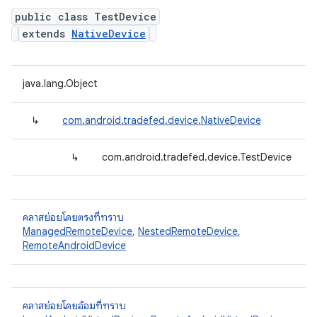
public class TestDevice
extends
NativeDevice
java.lang.Object
↳
com.android.tradefed.device.NativeDevice
↳
com.android.tradefed.device.TestDevice
คลาสย่อยโดยตรงที่ทราบ
ManagedRemoteDevice
,
NestedRemoteDevice
,
RemoteAndroidDevice
คลาสย่อยโดยอ้อมที่ทราบ