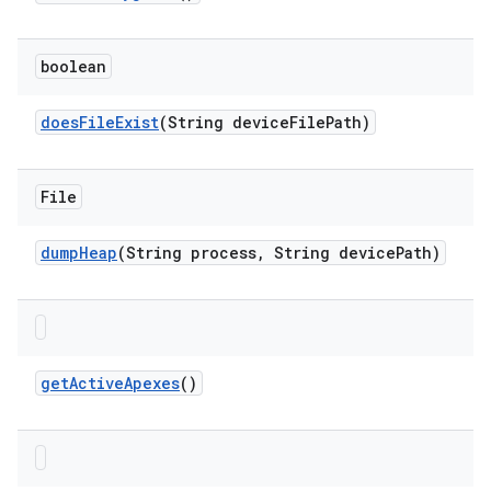
boolean
does
File
Exist
(String device
File
Path)
File
dump
Heap
(String process
,
String device
Path)
get
Active
Apexes
()