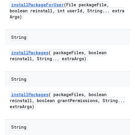
install
Package
For
User
(File package
File
,
boolean reinstall
,
int user
Id
,
String
.
.
.
extra
Args)
String
install
Packages
(
package
Files
,
boolean
reinstall
,
String
.
.
.
extra
Args)
String
install
Packages
(
package
Files
,
boolean
reinstall
,
boolean grant
Permissions
,
String
.
.
.
extra
Args)
String