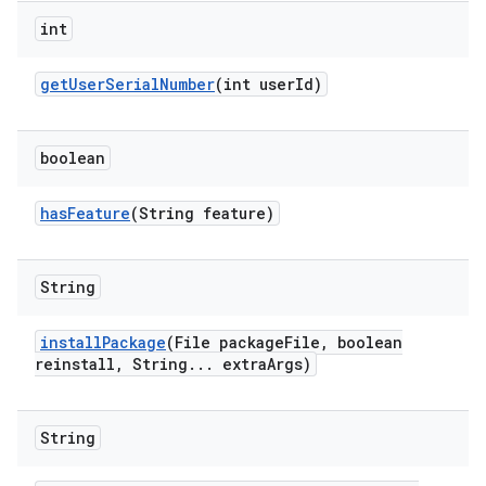
int
get
User
Serial
Number
(int user
Id)
boolean
has
Feature
(String feature)
String
install
Package
(File package
File
,
boolean
reinstall
,
String
.
.
.
extra
Args)
String