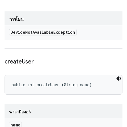
การโยน
Device
Not
Available
Exception
create
User
public int createUser (String name)
พารามิเตอร์
name