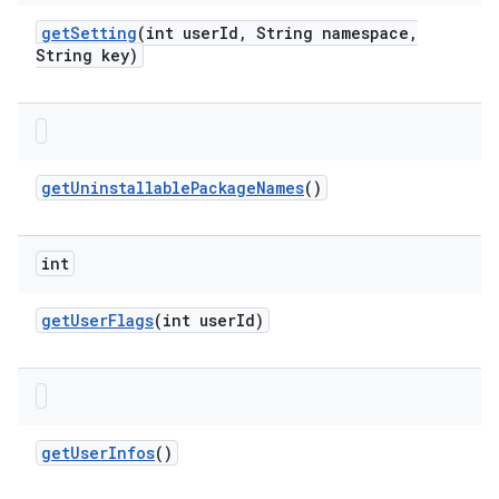
get
Setting
(int user
Id
,
String namespace
,
String key)
get
Uninstallable
Package
Names
()
int
get
User
Flags
(int user
Id)
get
User
Infos
()