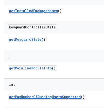
get
Installed
Package
Names
()
Keyguard
Controller
State
get
Keyguard
State
()
get
Mainline
Module
Info
()
int
get
Max
Number
Of
Running
Users
Supported
()