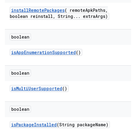
install
Remote
Packages
(
remote
Apk
Paths
,
boolean reinstall
,
String
.
.
.
extra
Args)
boolean
is
App
Enumeration
Supported
()
boolean
is
Multi
User
Supported
()
boolean
is
Package
Installed
(String package
Name)