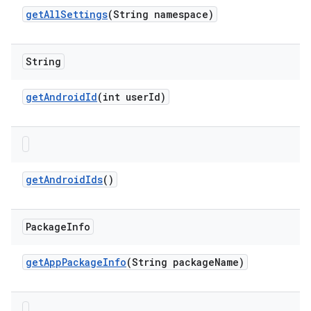
get
All
Settings
(String namespace)
String
get
Android
Id
(int user
Id)
get
Android
Ids
()
Package
Info
get
App
Package
Info
(String package
Name)