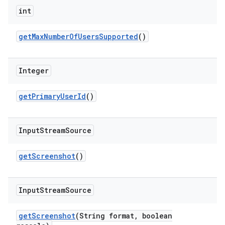
int
get
Max
Number
Of
Users
Supported
()
Integer
get
Primary
User
Id
()
Input
Stream
Source
get
Screenshot
()
Input
Stream
Source
get
Screenshot
(String format
,
boolean