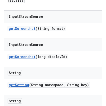
rescale)
Input
Stream
Source
get
Screenshot
(String format)
Input
Stream
Source
get
Screenshot
(long display
Id)
String
get
Setting
(String namespace
,
String key)
String