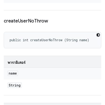
create
User
No
Throw
public int createUserNoThrow (String name)
พารามิเตอร์
name
String