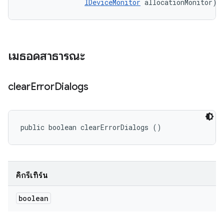
IDeviceMonitor
 allocationMonitor)
เมธอดสาธารณะ
clear
Error
Dialogs
public boolean clearErrorDialogs ()
คิกรีเทิร์น
boolean