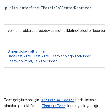
public interface IMetricCollectorReceiver
com.android.tradefed.device.metric.IMetricCollectorReceiver
Bilinen dolaylı alt sınıflar
BaseTestSuite
,
ITestSuite
,
TestMappingSuiteRunner
,
TestsPoolPoller
,
TfSuiteRunner
Test çalıştırması için
IMetricCollector
'lerin listesini
almaları gerektiğinde
IRemoteTest
'lerin uygulayacağı