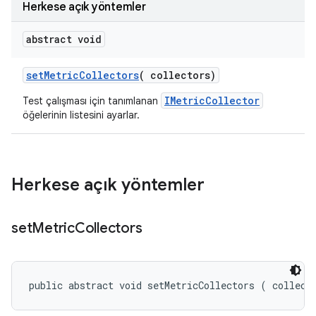
Herkese açık yöntemler
abstract void
set
Metric
Collectors
(
collectors)
IMetricCollector
Test çalışması için tanımlanan
öğelerinin listesini ayarlar.
Herkese açık yöntemler
set
Metric
Collectors
public abstract void setMetricCollectors (
 collect