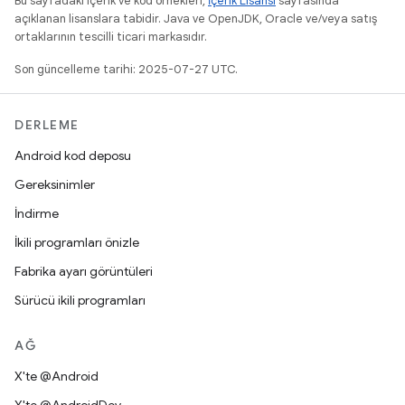
Bu sayfadaki içerik ve kod örnekleri,
İçerik Lisansı
sayfasında
açıklanan lisanslara tabidir. Java ve OpenJDK, Oracle ve/veya satış
ortaklarının tescilli ticari markasıdır.
Son güncelleme tarihi: 2025-07-27 UTC.
DERLEME
Android kod deposu
Gereksinimler
İndirme
İkili programları önizle
Fabrika ayarı görüntüleri
Sürücü ikili programları
AĞ
X'te @Android