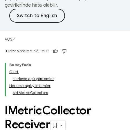
çevirilerinde hata olabilir.
AOSP
Bu size yardımcı oldu mu?
Bu sayfada
Özet
Herkese açık yöntemler
Herkese açık yöntemler
set
Metric
Collectors
IMetric
Collector
Receiver