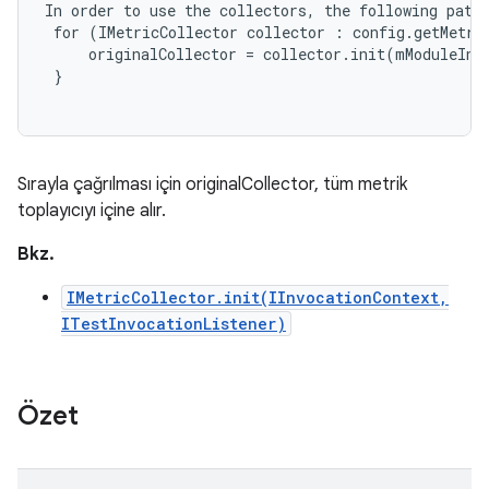
In order to use the collectors, the following patte
 for (IMetricCollector collector : config.getMetric
     originalCollector = collector.init(mModuleInvo
 }

Sırayla çağrılması için originalCollector, tüm metrik
toplayıcıyı içine alır.
Bkz.
IMetricCollector.init(IInvocationContext,
ITestInvocationListener)
Özet