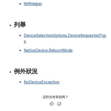
WifiHelper
列舉
DeviceSelectionOptions.DeviceRequestedTyp
e
NativeDevice.RebootMode
例外狀況
NoDeviceException
這對你有幫助嗎？