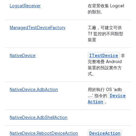
LogcatReceiver
在背景收集 Logcat
的類別。
ManagedTestDeviceFactory
工廠，可建立可供
Tf 監控的不同類型
裝置
ITest
Device
NativeDevice
非
完整堆疊 Android
裝置的預設實作方
式。
NativeDevice.AdbAction
用於執行 OS 'adb
Device
....' 指令的
Action
。
NativeDevice.AdbShellAction
Device
Action
NativeDevice.RebootDeviceAction