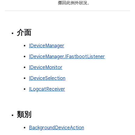
擲回此例外狀況。
介面
IDeviceManager
IDeviceManager.IFastbootListener
IDeviceMonitor
IDeviceSelection
ILogcatReceiver
類別
BackgroundDeviceAction