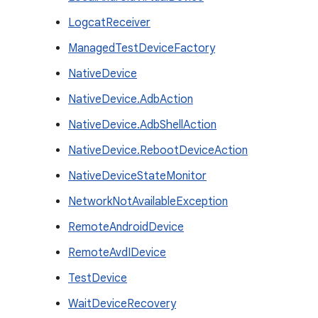
LogcatReceiver
ManagedTestDeviceFactory
NativeDevice
NativeDevice.AdbAction
NativeDevice.AdbShellAction
NativeDevice.RebootDeviceAction
NativeDeviceStateMonitor
NetworkNotAvailableException
RemoteAndroidDevice
RemoteAvdIDevice
TestDevice
WaitDeviceRecovery