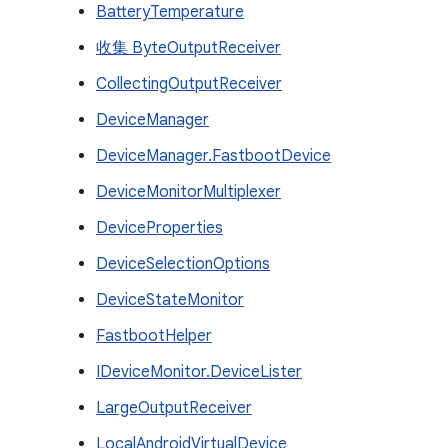
BatteryTemperature
收集 ByteOutputReceiver
CollectingOutputReceiver
DeviceManager
DeviceManager.FastbootDevice
DeviceMonitorMultiplexer
DeviceProperties
DeviceSelectionOptions
DeviceStateMonitor
FastbootHelper
IDeviceMonitor.DeviceLister
LargeOutputReceiver
LocalAndroidVirtualDevice