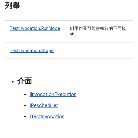
列舉
TestInvocation.RunMode
叫用作業可能會執行的不同模
式。
TestInvocation.Stage
介面
IInvocationExecution
IRescheduler
ITestInvocation