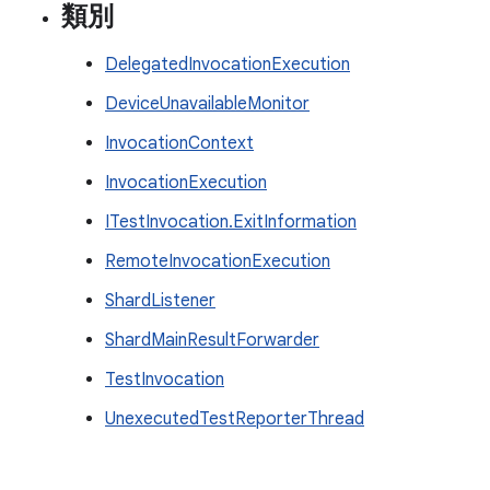
類別
DelegatedInvocationExecution
DeviceUnavailableMonitor
InvocationContext
InvocationExecution
ITestInvocation.ExitInformation
RemoteInvocationExecution
ShardListener
ShardMainResultForwarder
TestInvocation
UnexecutedTestReporterThread