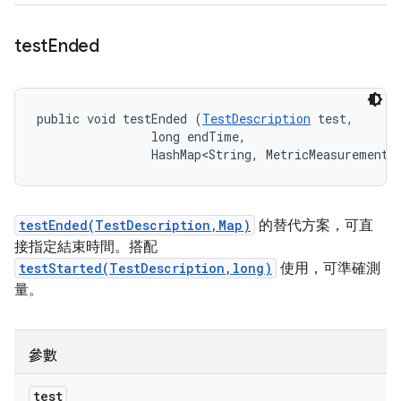
test
Ended
public void testEnded (
TestDescription
 test, 

                long endTime, 

                HashMap<String, MetricMeasurement.
testEnded(TestDescription,Map)
的替代方案，可直
接指定結束時間。搭配
testStarted(TestDescription,long)
使用，可準確測
量。
參數
test