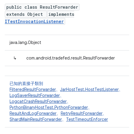
public class ResultForwarder
extends Object
implements
ITestInvocationListener
java.lang.Object
↳
com.android.tradefed.result.ResultForwarder
已知的直接子類別
FilteredResultForwarder
、
JarHostTest.HostTestListener
、
LogSaverResultForwarder
、
LogcatCrashResultForwarder
、
PythonBinaryHostTest.PythonForwarder
、
ResultAndLogForwarder
、
RetryResultForwarder
、
ShardMainResultForwarder
、
TestTimeoutEnforcer