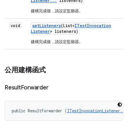
Listener
.
.
.
listeners)
建構完成後，請設定監聽器。
void
set
Listeners
(List<
ITest
Invocation
Listener
> listeners)
建構完成後，請設定監聽器。
公用建構函式
Result
Forwarder
public ResultForwarder (
ITestInvocationListener...