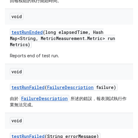
回報模組的執行開始時間。
void
test
Run
Ended
(long elapsed
Time
,
Hash
Map<String
,
Metric
Measurement
.
Metric> run
Metrics)
Reports end of test run.
void
test
Run
Failed
(
Failure
Description
failure)
FailureDescription
由於
所述的錯誤，報表測試執行作
業無法完成。
void
test
Run
Failed
(String error
Message)