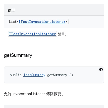
傳回
List<
ITest
Invocation
Listener
>
ITest
Invocation
Listener
清單。
get
Summary
public 
TestSummary
 getSummary ()
允許 InvocationListener 傳回摘要。