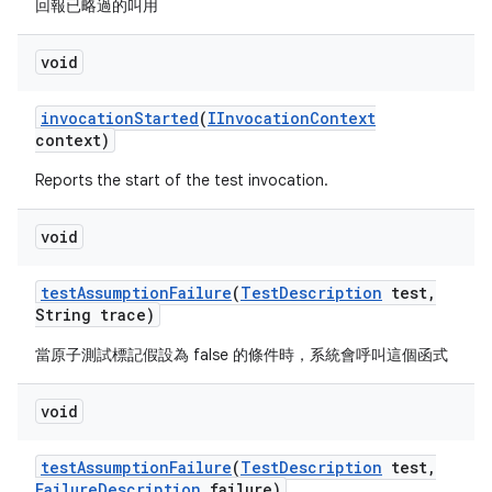
回報已略過的叫用
void
invocation
Started
(
IInvocation
Context
context)
Reports the start of the test invocation.
void
test
Assumption
Failure
(
Test
Description
test
,
String trace)
當原子測試標記假設為 false 的條件時，系統會呼叫這個函式
void
test
Assumption
Failure
(
Test
Description
test
,
Failure
Description
failure)