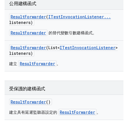
公用建構函式
Result
Forwarder
(
ITest
Invocation
Listener
.
.
.
listeners)
ResultForwarder
的替代變數引數建構函式。
Result
Forwarder
(List<
ITest
Invocation
Listener
>
listeners)
ResultForwarder
建立
。
受保護的建構函式
Result
Forwarder
()
ResultForwarder
建立具有延遲監聽器設定的
。