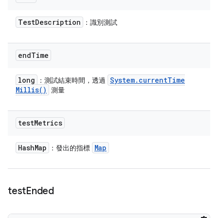
Test
Description
：識別測試
end
Time
long
System
.
current
Time
：測試結束時間，透過
Millis(
)
測量
test
Metrics
Hash
Map
Map
：發出的指標
test
Ended