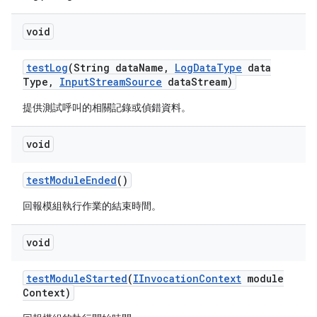
void
test
Log
(String data
Name
,
Log
Data
Type
data
Type
,
Input
Stream
Source
data
Stream)
提供測試呼叫的相關記錄或偵錯資料。
void
test
Module
Ended
()
回報模組執行作業的結束時間。
void
test
Module
Started
(
IInvocation
Context
module
Context)