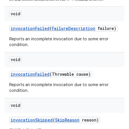
void
invocation
Failed
(
Failure
Description
failure)
Reports an incomplete invocation due to some error
condition.
void
invocation
Failed
(Throwable cause)
Reports an incomplete invocation due to some error
condition.
void
invocation
Skipped
(
Skip
Reason
reason)