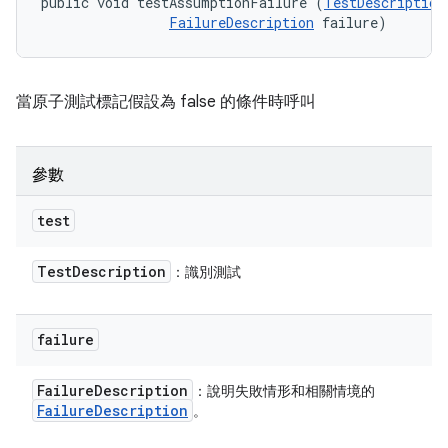
public void testAssumptionFailure (
TestDescription
FailureDescription
 failure)
當原子測試標記假設為 false 的條件時呼叫
參數
test
Test
Description
：識別測試
failure
Failure
Description
：說明失敗情形和相關情境的
Failure
Description
。