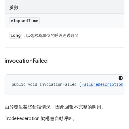
參數
elapsed
Time
long
：以毫秒為單位的呼叫經過時間
invocation
Failed
public void invocationFailed (
FailureDescription
 f
由於發生某些錯誤情況，因此回報不完整的叫用。
TradeFederation 架構會自動呼叫。