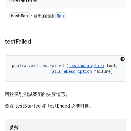
test
Metrics
Hash
Map
Map
：發出的指標
test
Failed
public void testFailed (
TestDescription
 test, 

FailureDescription
 failure)
回報個別測試案例的失敗情形。
會在 testStarted 和 testEnded 之間呼叫。
參數