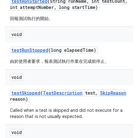
test
Run
Started
(String run
Name
,
int test
Count
,
int attempt
Number
,
long start
Time)
回報測試執行的開始。
void
test
Run
Stopped
(long elapsed
Time)
由於使用者要求，報表測試執行作業在完成前停止。
void
test
Skipped
(
Test
Description
test
,
Skip
Reason
reason)
Called when a test is skipped and did not execute for a
reason that is not usually expected.
void