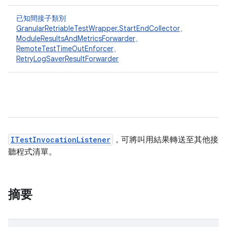
已知間接子類別
GranularRetriableTestWrapper.StartEndCollector
、
ModuleResultsAndMetricsForwarder
、
RemoteTestTimeOutEnforcer
、
RetryLogSaverResultForwarder
ITestInvocationListener
，可將叫用結果轉送至其他接
聽程式清單。
摘要