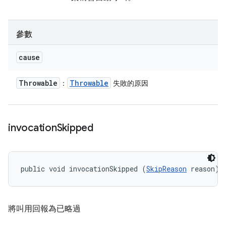
參數
cause
Throwable
Throwable
：
失敗的原因
invocation
Skipped
public void invocationSkipped (
SkipReason
 reason)
將叫用回報為已略過