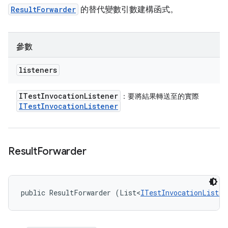
ResultForwarder
的替代變數引數建構函式。
參數
listeners
ITest
Invocation
Listener
：要將結果轉送至的實際
ITest
Invocation
Listener
Result
Forwarder
public ResultForwarder (List<
ITestInvocationListen