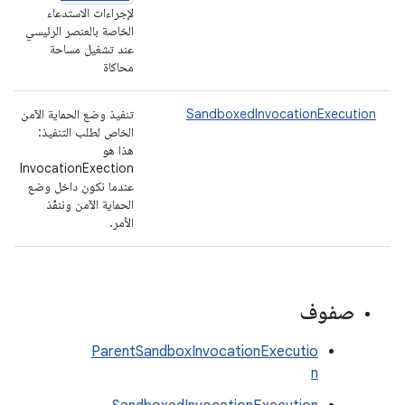
لإجراءات الاستدعاء
الخاصة بالعنصر الرئيسي
عند تشغيل مساحة
محاكاة
SandboxedInvocationExecution
تنفيذ وضع الحماية الآمن
الخاص لطلب التنفيذ:
هذا هو
InvocationExection
عندما نكون داخل وضع
الحماية الآمن وننفّذ
الأمر.
صفوف
ParentSandboxInvocationExecutio
n