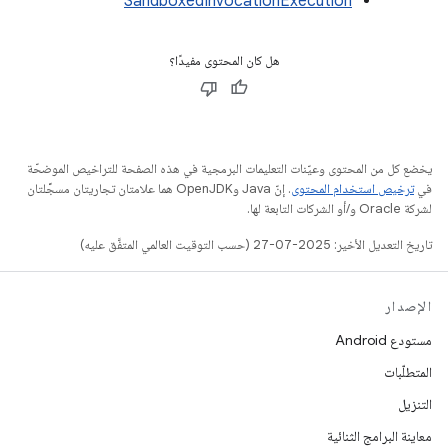
SandboxedInvocationExecution
هل كان المحتوى مفيدًا؟
يخضع كل من المحتوى وعيّنات التعليمات البرمجية في هذه الصفحة للتراخيص الموضحّة
في
ترخيص استخدام المحتوى
. إنّ Java وOpenJDK هما علامتان تجاريتان مسجَّلتان
لشركة Oracle و/أو الشركات التابعة لها.
تاريخ التعديل الأخير: 2025-07-27 (حسب التوقيت العالمي المتفَّق عليه)
الإصدار
مستودع Android
المتطلّبات
التنزيل
معاينة البرامج الثنائية