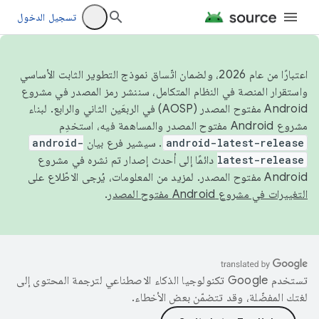
تسجيل الدخول
اعتبارًا من عام 2026، ولضمان اتّساق نموذج التطوير الثابت الأساسي
واستقرار المنصة في النظام المتكامل، سننشر رمز المصدر في مشروع
Android مفتوح المصدر (AOSP) في الربعَين الثاني والرابع. لبناء
مشروع Android مفتوح المصدر والمساهمة فيه، استخدِم
android-latest-release
. سيشير فرع بيان
android-
latest-release
دائمًا إلى أحدث إصدار تم نشره في مشروع
Android مفتوح المصدر. لمزيد من المعلومات، يُرجى الاطّلاع على
التغييرات في مشروع Android مفتوح المصدر
.
تستخدم Google تكنولوجيا الذكاء الاصطناعي لترجمة المحتوى إلى
لغتك المفضّلة، وقد تتضمّن بعض الأخطاء.