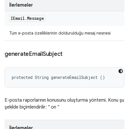
İlerlemeler
IEmail
.
Message
Tüm e-posta özelliklerinin doldurulduğu mesaj nesnesi
generate
Email
Subject
protected String generateEmailSubject ()
E-posta raporlarının konusunu oluşturma yöntemi. Konu şu
şekilde biçimlendirilir: "
on
"
İlerlemeler