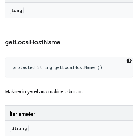
long
get
Local
Host
Name
protected String getLocalHostName ()
Makinenin yerel ana makine adını alır.
İlerlemeler
String