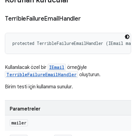
Korunan kurucular
Terrible
Failure
Email
Handler
protected TerribleFailureEmailHandler (IEmail mail
Kullanılacak özel bir
IEmail
örneğiyle
TerribleFailureEmailHandler
oluşturun.
Birim testi için kullanıma sunulur.
Parametreler
mailer