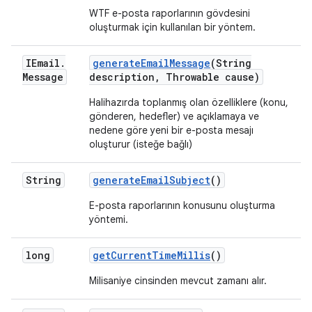
WTF e-posta raporlarının gövdesini
oluşturmak için kullanılan bir yöntem.
IEmail
.
generate
Email
Message
(String
Message
description
,
Throwable cause)
Halihazırda toplanmış olan özelliklere (konu,
gönderen, hedefler) ve açıklamaya ve
nedene göre yeni bir e-posta mesajı
oluşturur (isteğe bağlı)
String
generate
Email
Subject
()
E-posta raporlarının konusunu oluşturma
yöntemi.
long
get
Current
Time
Millis
()
Milisaniye cinsinden mevcut zamanı alır.