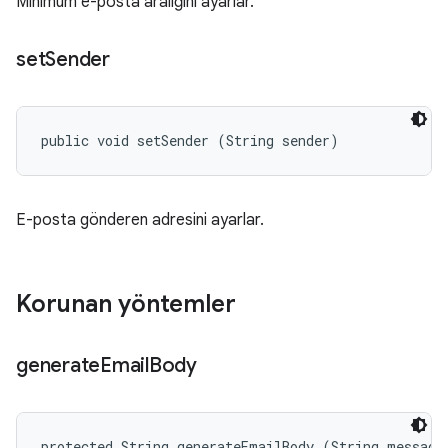
Minimum e-posta aralığını ayarlar.
set
Sender
public void setSender (String sender)
E-posta gönderen adresini ayarlar.
Korunan yöntemler
generate
Email
Body
protected String generateEmailBody (String message,