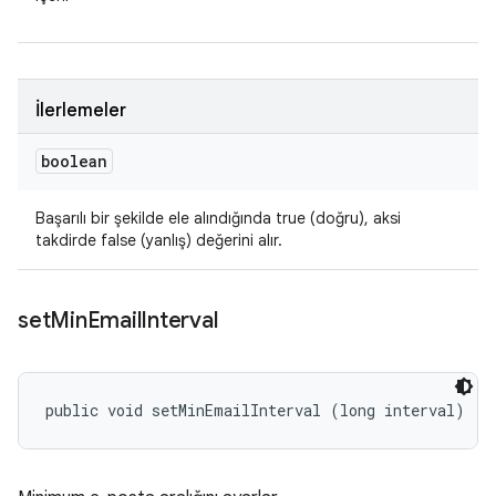
İlerlemeler
boolean
Başarılı bir şekilde ele alındığında true (doğru), aksi
takdirde false (yanlış) değerini alır.
set
Min
Email
Interval
public void setMinEmailInterval (long interval)