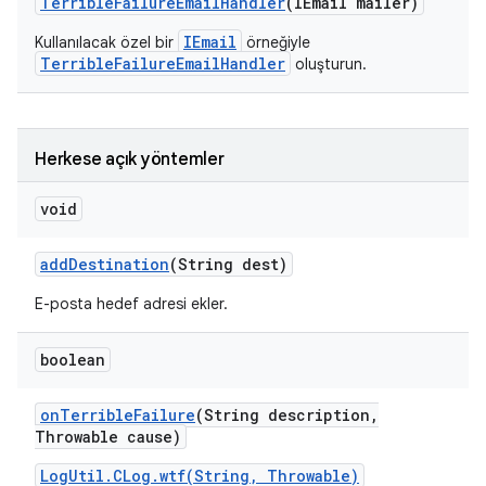
Terrible
Failure
Email
Handler
(IEmail mailer)
IEmail
Kullanılacak özel bir
örneğiyle
TerribleFailureEmailHandler
oluşturun.
Herkese açık yöntemler
void
add
Destination
(String dest)
E-posta hedef adresi ekler.
boolean
on
Terrible
Failure
(String description
,
Throwable cause)
LogUtil.CLog.wtf(String, Throwable)