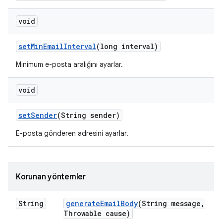
void
set
Min
Email
Interval
(long interval)
Minimum e-posta aralığını ayarlar.
void
set
Sender
(String sender)
E-posta gönderen adresini ayarlar.
Korunan yöntemler
String
generate
Email
Body
(String message
,
Throwable cause)