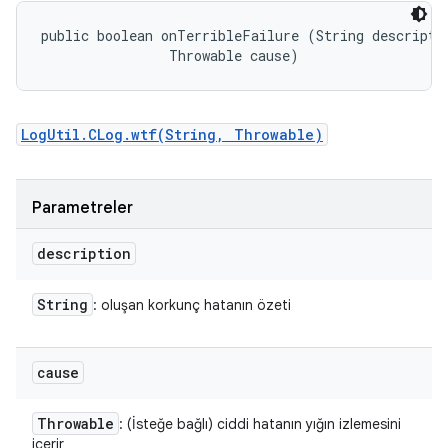
public boolean onTerribleFailure (String descriptio
                Throwable cause)
LogUtil.CLog.wtf(String, Throwable)
Parametreler
description
String
: oluşan korkunç hatanın özeti
cause
Throwable
: (İsteğe bağlı) ciddi hatanın yığın izlemesini
içerir