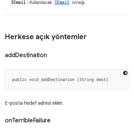
IEmail
IEmail
: Kullanılacak
örneği.
Herkese açık yöntemler
add
Destination
public void addDestination (String dest)
E-posta hedef adresi ekler.
on
Terrible
Failure