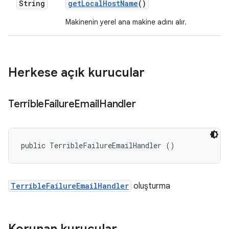
String
get
Local
Host
Name
()
Makinenin yerel ana makine adını alır.
Herkese açık kurucular
Terrible
Failure
Email
Handler
public TerribleFailureEmailHandler ()
TerribleFailureEmailHandler
oluşturma