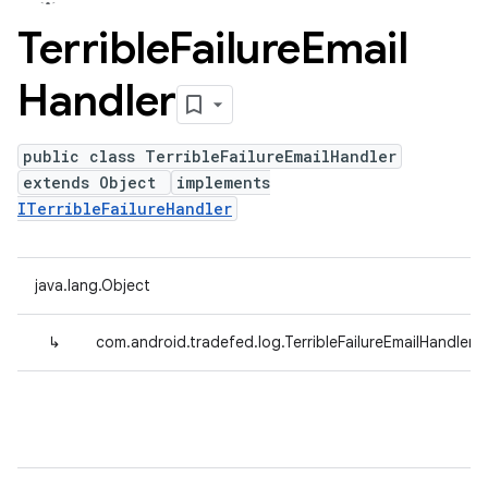
Terrible
Failure
Email
Handler
public class TerribleFailureEmailHandler
extends Object
implements
ITerribleFailureHandler
java.lang.Object
↳
com.android.tradefed.log.TerribleFailureEmailHandler