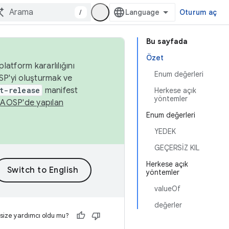
/
Oturum aç
Bu sayfada
Özet
latform kararlılığını
Enum değerleri
SP'yi oluşturmak ve
t-release
manifest
Herkese açık
yöntemler
n
AOSP'de yapılan
Enum değerleri
YEDEK
GEÇERSİZ KIL
Herkese açık
yöntemler
valueOf
değerler
 size yardımcı oldu mu?