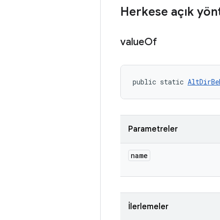
Herkese açık yön
value
Of
public static 
AltDirBe
Parametreler
name
İlerlemeler