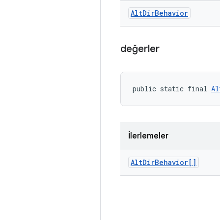
Alt
Dir
Behavior
değerler
public static final 
Al
İlerlemeler
Alt
Dir
Behavior[]