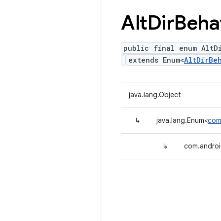
Alt
Dir
Beha
public final enum AltD
extends Enum<
AltDirBe
java.lang.Object
↳
java.lang.Enum<
com
↳
com.androi