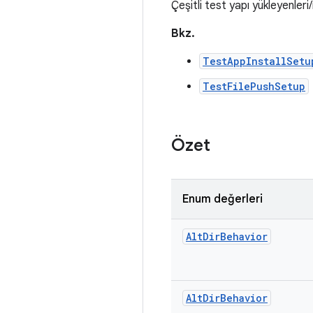
Çeşitli test yapı yükleyenleri/
Bkz.
TestAppInstallSetu
TestFilePushSetup
Özet
Enum değerleri
Alt
Dir
Behavior
Alt
Dir
Behavior