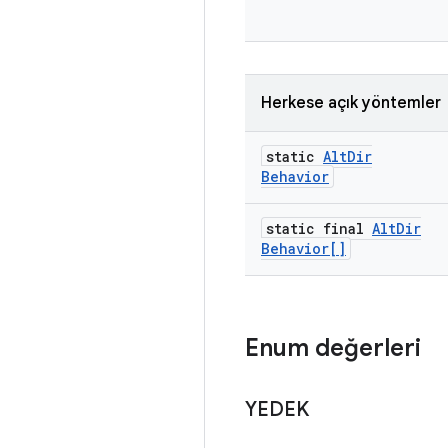
Herkese açık yöntemler
static
Alt
Dir
Behavior
static final
Alt
Dir
Behavior[]
Enum değerleri
YEDEK