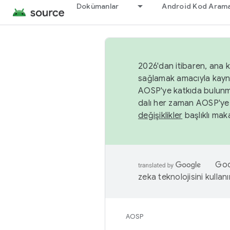
Dokümanlar
Android Kod Arama
2026'dan itibaren, ana k
sağlamak amacıyla kayn
AOSP'ye katkıda bulunm
dalı her zaman AOSP'ye 
değişiklikler
başlıklı maka
Goog
zeka teknolojisini kullanı
AOSP