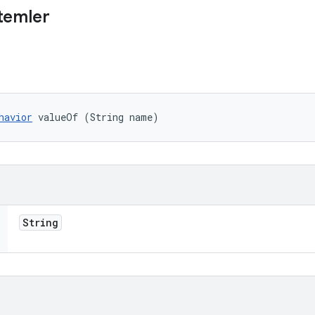
temler
havior
 valueOf (String name)
String