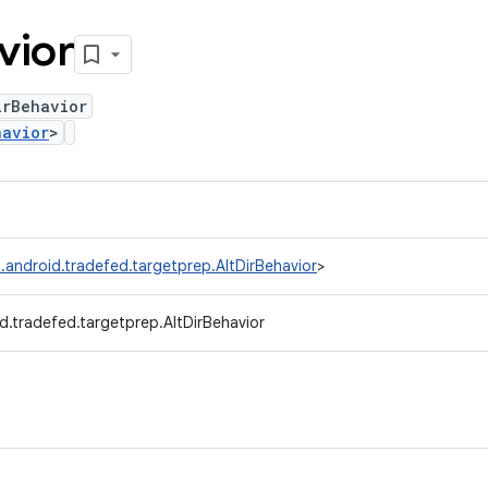
vior
irBehavior
havior
>
.android.tradefed.targetprep.AltDirBehavior
>
d.tradefed.targetprep.AltDirBehavior