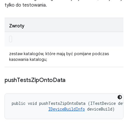
tylko do testowania.
Zwroty
zestaw katalogów, które mają być pomijane podczas
kasowania katalogu;
push
Tests
Zip
Onto
Data
public void pushTestsZipOntoData (ITestDevice devic
IDeviceBuildInfo
 deviceBuild)