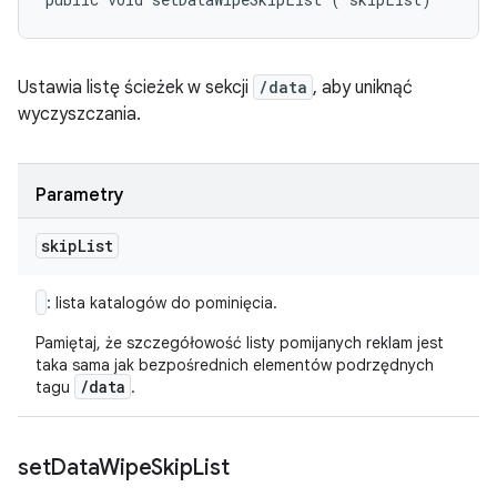
Ustawia listę ścieżek w sekcji
/data
, aby uniknąć
wyczyszczania.
Parametry
skip
List
: lista katalogów do pominięcia.
Pamiętaj, że szczegółowość listy pomijanych reklam jest
taka sama jak bezpośrednich elementów podrzędnych
/data
tagu
.
set
Data
Wipe
Skip
List