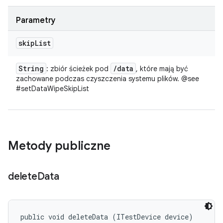
Parametry
skip
List
String
/
data
: zbiór ścieżek pod
, które mają być
zachowane podczas czyszczenia systemu plików. @see
#setDataWipeSkipList
Metody publiczne
delete
Data
public void deleteData (ITestDevice device)