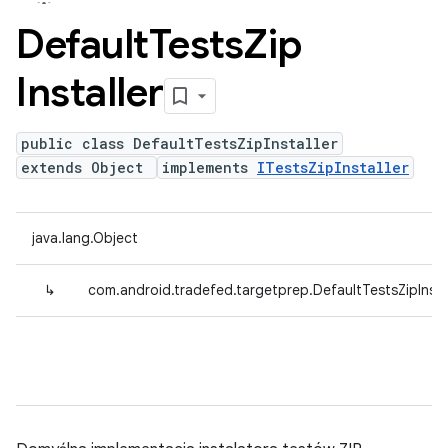
Default
Tests
Zip
Installer
public class DefaultTestsZipInstaller
extends Object
implements
ITestsZipInstaller
java.lang.Object
↳
com.android.tradefed.targetprep.DefaultTestsZipInsta