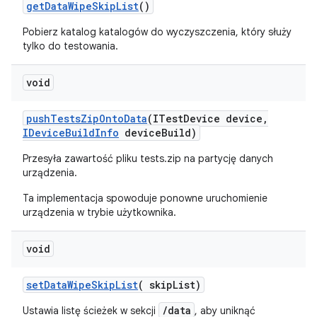
get
Data
Wipe
Skip
List
()
Pobierz katalog katalogów do wyczyszczenia, który służy
tylko do testowania.
void
push
Tests
Zip
Onto
Data
(ITest
Device device
,
IDevice
Build
Info
device
Build)
Przesyła zawartość pliku tests.zip na partycję danych
urządzenia.
Ta implementacja spowoduje ponowne uruchomienie
urządzenia w trybie użytkownika.
void
set
Data
Wipe
Skip
List
(
skip
List)
/data
Ustawia listę ścieżek w sekcji
, aby uniknąć