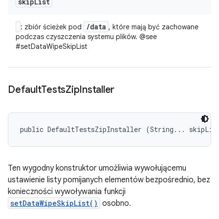
skip
List
/
data
: zbiór ścieżek pod
, które mają być zachowane
podczas czyszczenia systemu plików. @see
#setDataWipeSkipList
Default
Tests
Zip
Installer
public DefaultTestsZipInstaller (String... skipLis
Ten wygodny konstruktor umożliwia wywołującemu
ustawienie listy pomijanych elementów bezpośrednio, bez
konieczności wywoływania funkcji
setDataWipeSkipList(
)
osobno.