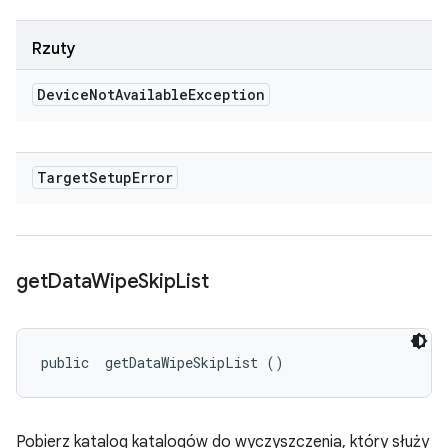
Rzuty
Device
Not
Available
Exception
Target
Setup
Error
get
Data
Wipe
Skip
List
public 
 getDataWipeSkipList ()
Pobierz katalog katalogów do wyczyszczenia, który służy