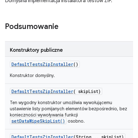
Domyślna implementacja instalatora testów ZIP.
Podsumowanie
Konstruktory publiczne
Default
Tests
Zip
Installer
()
Konstruktor domyślny.
Default
Tests
Zip
Installer
(
skip
List)
Ten wygodny konstruktor umożliwia wywołującemu
ustawienie listy pomijanych elementów bezpośrednio, bez
konieczności wywoływania funkcji
setDataWipeSkipList(
)
osobno.
Default
Tests
Zip
Installer
(String
.
.
.
skip
List)