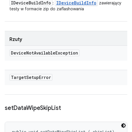
IDevice
Build
Info
IDevice
Build
Info
:
zawierający
testy w formacie zip do zaflashowania
Rzuty
Device
Not
Available
Exception
Target
Setup
Error
set
Data
Wipe
Skip
List
public void setDataWipeSkipList (
 skipList)