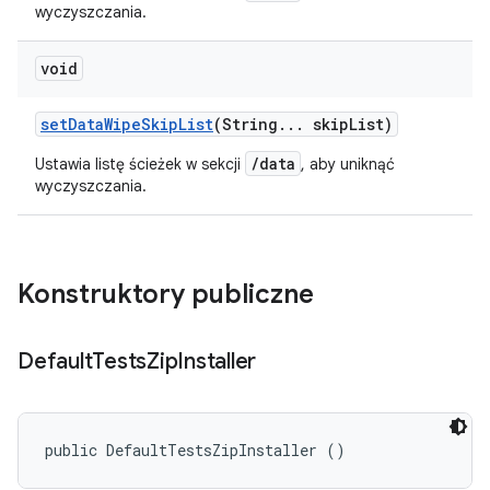
wyczyszczania.
void
set
Data
Wipe
Skip
List
(String
.
.
.
skip
List)
/data
Ustawia listę ścieżek w sekcji
, aby uniknąć
wyczyszczania.
Konstruktory publiczne
Default
Tests
Zip
Installer
public DefaultTestsZipInstaller ()