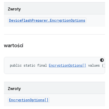
Zwroty
Device
Flash
Preparer
.
Encryption
Options
wartości
public static final 
EncryptionOptions[]
 values ()
Zwroty
Encryption
Options[]