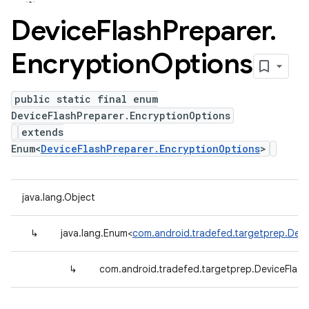
Device
Flash
Preparer
.
Encryption
Options
public static final enum
DeviceFlashPreparer.EncryptionOptions
extends
Enum<
DeviceFlashPreparer.EncryptionOptions
>
java.lang.Object
↳
java.lang.Enum<
com.android.tradefed.targetprep.Devi
↳
com.android.tradefed.targetprep.DeviceFlash