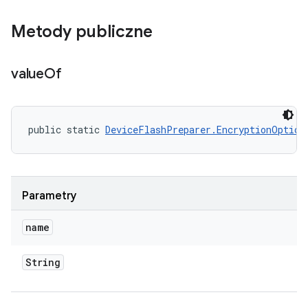
Metody publiczne
value
Of
public static 
DeviceFlashPreparer.EncryptionOption
Parametry
name
String