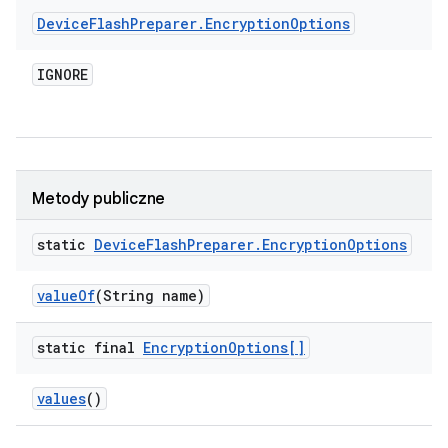
Device
Flash
Preparer
.
Encryption
Options
IGNORE
Metody publiczne
static
Device
Flash
Preparer
.
Encryption
Options
value
Of
(String name)
static final
Encryption
Options[]
values
()