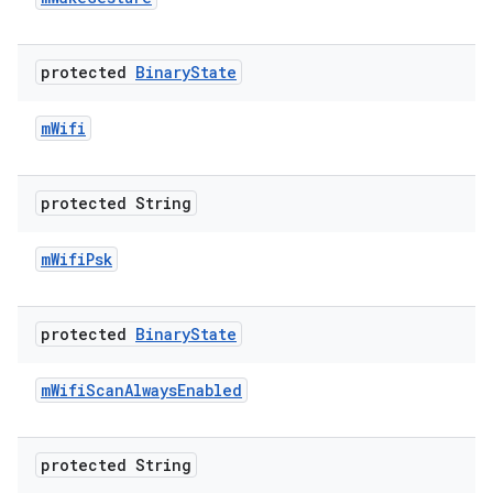
protected
Binary
State
m
Wifi
protected String
m
Wifi
Psk
protected
Binary
State
m
Wifi
Scan
Always
Enabled
protected String