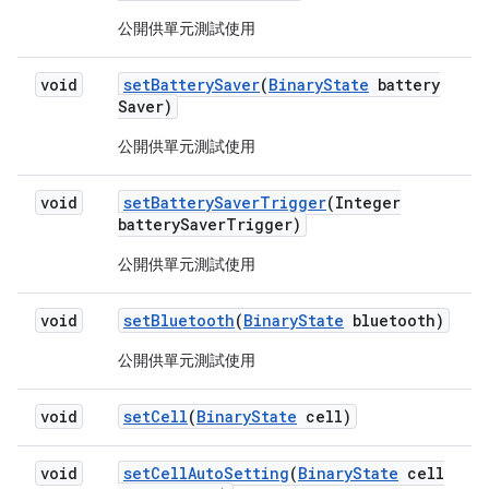
公開供單元測試使用
void
set
Battery
Saver
(
Binary
State
battery
Saver)
公開供單元測試使用
void
set
Battery
Saver
Trigger
(Integer
battery
Saver
Trigger)
公開供單元測試使用
void
set
Bluetooth
(
Binary
State
bluetooth)
公開供單元測試使用
void
set
Cell
(
Binary
State
cell)
void
set
Cell
Auto
Setting
(
Binary
State
cell