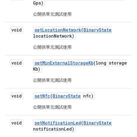
Gps)
公開供單元測試使用
void
set
Location
Network
(
Binary
State
location
Network)
公開供單元測試使用
void
set
Min
External
Storage
Kb
(long storage
Kb)
公開供單元測試使用
void
set
Nfc
(
Binary
State
nfc)
公開供單元測試使用
void
set
Notification
Led
(
Binary
State
notification
Led)