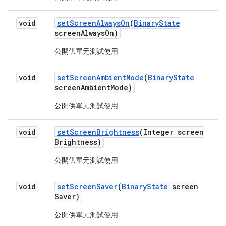
void
set
Screen
Always
On
(
Binary
State
screen
Always
On)
公開供單元測試使用
void
set
Screen
Ambient
Mode
(
Binary
State
screen
Ambient
Mode)
公開供單元測試使用
void
set
Screen
Brightness
(Integer screen
Brightness)
公開供單元測試使用
void
set
Screen
Saver
(
Binary
State
screen
Saver)
公開供單元測試使用