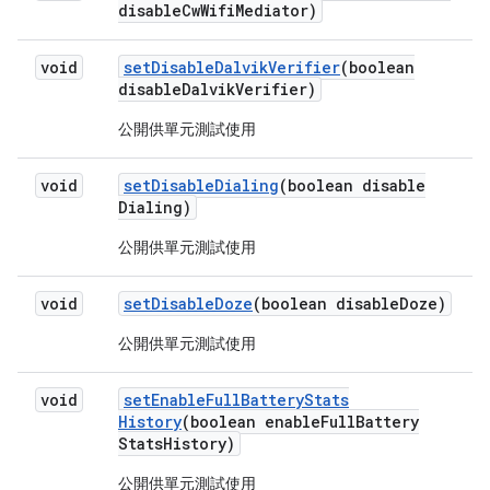
disable
Cw
Wifi
Mediator)
void
set
Disable
Dalvik
Verifier
(boolean
disable
Dalvik
Verifier)
公開供單元測試使用
void
set
Disable
Dialing
(boolean disable
Dialing)
公開供單元測試使用
void
set
Disable
Doze
(boolean disable
Doze)
公開供單元測試使用
void
set
Enable
Full
Battery
Stats
History
(boolean enable
Full
Battery
Stats
History)
公開供單元測試使用