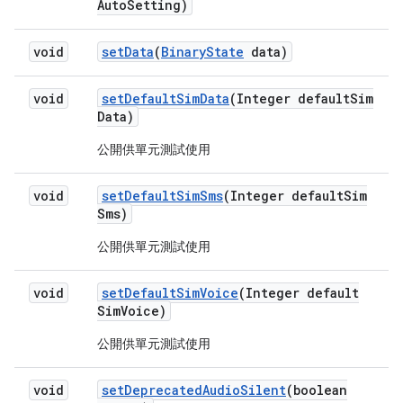
Auto
Setting)
void
set
Data
(
Binary
State
data)
void
set
Default
Sim
Data
(Integer default
Sim
Data)
公開供單元測試使用
void
set
Default
Sim
Sms
(Integer default
Sim
Sms)
公開供單元測試使用
void
set
Default
Sim
Voice
(Integer default
Sim
Voice)
公開供單元測試使用
void
set
Deprecated
Audio
Silent
(boolean