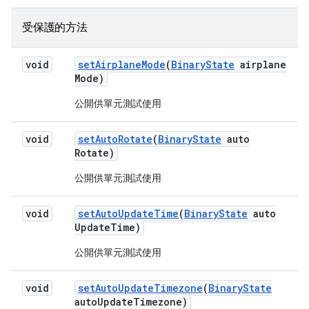
受保護的方法
void
set
Airplane
Mode
(
Binary
State
airplane
Mode)
公開供單元測試使用
void
set
Auto
Rotate
(
Binary
State
auto
Rotate)
公開供單元測試使用
void
set
Auto
Update
Time
(
Binary
State
auto
Update
Time)
公開供單元測試使用
void
set
Auto
Update
Timezone
(
Binary
State
auto
Update
Timezone)