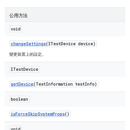
公用方法
void
change
Settings
(ITest
Device device)
變更裝置上的設定。
ITest
Device
get
Device
(Test
Information test
Info)
boolean
is
Force
Skip
System
Props
()
void