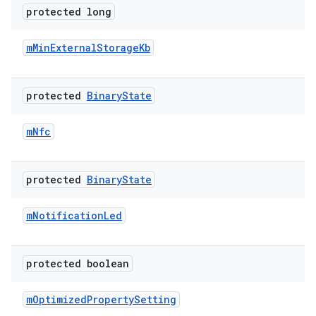
protected long
m
Min
External
Storage
Kb
protected
Binary
State
m
Nfc
protected
Binary
State
m
Notification
Led
protected boolean
m
Optimized
Property
Setting