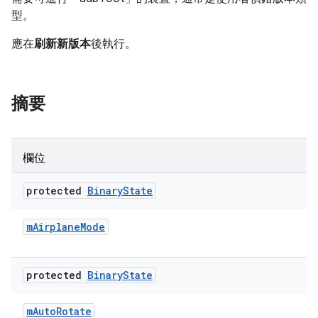
型。
應在
刷新新版本
後執行。
摘要
欄位
protected
Binary
State
m
Airplane
Mode
protected
Binary
State
m
Auto
Rotate