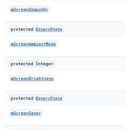
m
Screen
Always
On
protected
Binary
State
m
Screen
Ambient
Mode
protected Integer
m
Screen
Brightness
protected
Binary
State
m
Screen
Saver