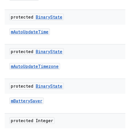
protected
Binary
State
m
Auto
Update
Time
protected
Binary
State
m
Auto
Update
Timezone
protected
Binary
State
m
Battery
Saver
protected Integer