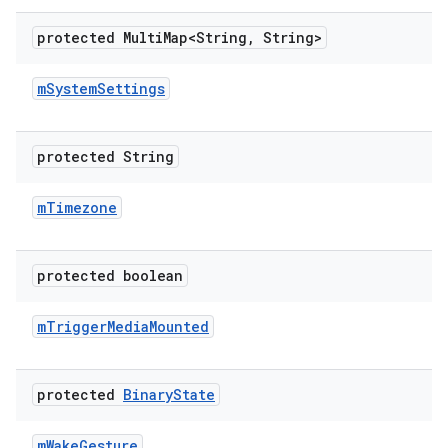
protected Multi
Map<String
,
String>
m
System
Settings
protected String
m
Timezone
protected boolean
m
Trigger
Media
Mounted
protected
Binary
State
m
Wake
Gesture