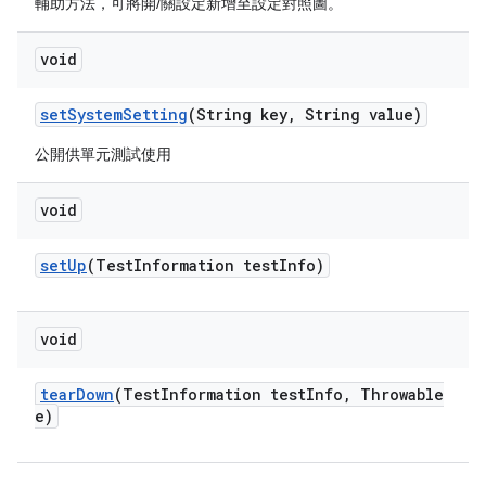
輔助方法，可將開/關設定新增至設定對照圖。
void
set
System
Setting
(String key
,
String value)
公開供單元測試使用
void
set
Up
(Test
Information test
Info)
void
tear
Down
(Test
Information test
Info
,
Throwable
e)