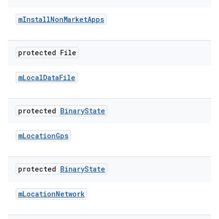
m
Install
Non
Market
Apps
protected File
m
Local
Data
File
protected
Binary
State
m
Location
Gps
protected
Binary
State
m
Location
Network