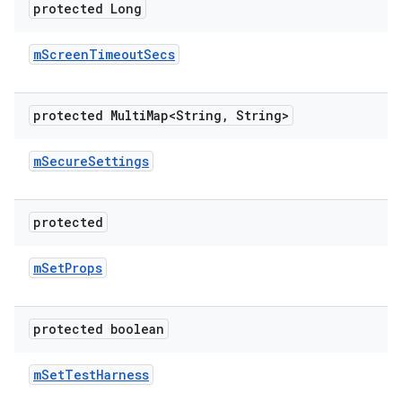
protected Long
m
Screen
Timeout
Secs
protected Multi
Map<String
,
String>
m
Secure
Settings
protected
m
Set
Props
protected boolean
m
Set
Test
Harness