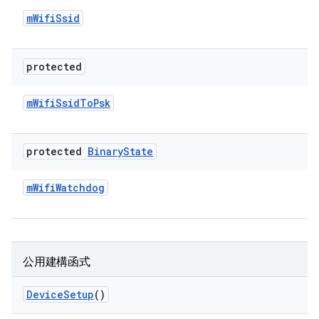
m
Wifi
Ssid
protected
m
Wifi
Ssid
To
Psk
protected
Binary
State
m
Wifi
Watchdog
公用建構函式
Device
Setup
()