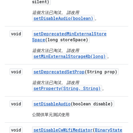
silent)
這個方法已淘汰。 請改用
setDisableAudio(boolean)
。
void
set
Deprecated
Min
External
Store
Space
(long store
Space)
這個方法已淘汰。 請改用
setMinExternalStorageKb(long)
。
void
set
Deprecated
Set
Prop
(String prop)
這個方法已淘汰。 請改用
setProperty(String, String)
。
void
set
Disable
Audio
(boolean disable)
公開供單元測試使用
void
set
Disable
Cw
Wifi
Mediator
(
Binary
State