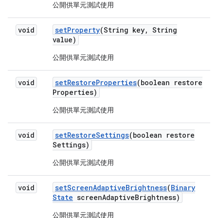
公開供單元測試使用
void
set
Property
(String key
,
String
value)
公開供單元測試使用
void
set
Restore
Properties
(boolean restore
Properties)
公開供單元測試使用
void
set
Restore
Settings
(boolean restore
Settings)
公開供單元測試使用
void
set
Screen
Adaptive
Brightness
(
Binary
State
screen
Adaptive
Brightness)
公開供單元測試使用