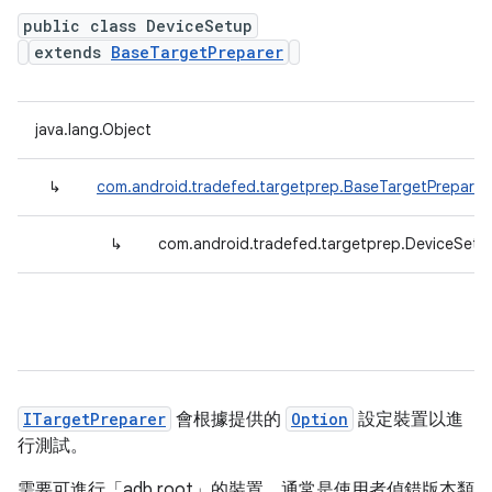
public class DeviceSetup
extends
BaseTargetPreparer
java.lang.Object
↳
com.android.tradefed.targetprep.BaseTargetPreparer
↳
com.android.tradefed.targetprep.DeviceSetu
ITargetPreparer
會根據提供的
Option
設定裝置以進
行測試。
需要可進行「adb root」的裝置，通常是使用者偵錯版本類