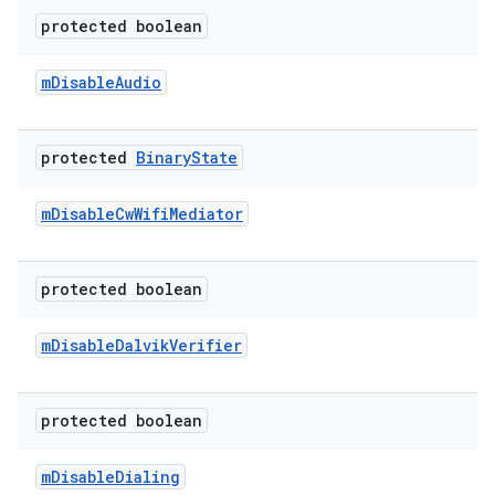
protected boolean
m
Disable
Audio
protected
Binary
State
m
Disable
Cw
Wifi
Mediator
protected boolean
m
Disable
Dalvik
Verifier
protected boolean
m
Disable
Dialing