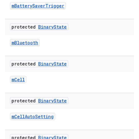
m
Battery
Saver
Trigger
protected
Binary
State
m
Bluetooth
protected
Binary
State
m
Cell
protected
Binary
State
m
Cell
Auto
Setting
protected
Binary
State