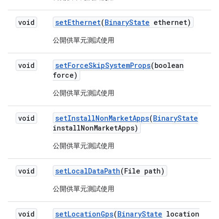
void
set
Ethernet
(
Binary
State
ethernet)
公開供單元測試使用
void
set
Force
Skip
System
Props
(boolean
force)
公開供單元測試使用
void
set
Install
Non
Market
Apps
(
Binary
State
install
Non
Market
Apps)
公開供單元測試使用
void
set
Local
Data
Path
(File path)
公開供單元測試使用
void
set
Location
Gps
(
Binary
State
location