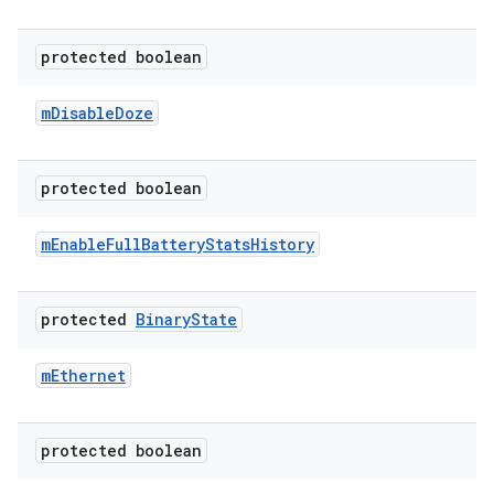
protected boolean
m
Disable
Doze
protected boolean
m
Enable
Full
Battery
Stats
History
protected
Binary
State
m
Ethernet
protected boolean