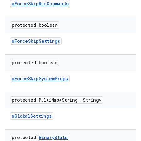
m
Force
Skip
Run
Commands
protected boolean
m
Force
Skip
Settings
protected boolean
m
Force
Skip
System
Props
protected Multi
Map<String
,
String>
m
Global
Settings
protected
Binary
State