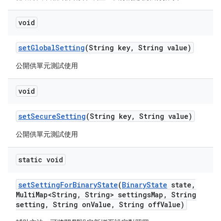
void
set
Global
Setting
(String key
,
String value)
公開供單元測試使用
void
set
Secure
Setting
(String key
,
String value)
公開供單元測試使用
static void
set
Setting
For
Binary
State
(
Binary
State
state
,
Multi
Map<String
,
String> settings
Map
,
String
setting
,
String on
Value
,
String off
Value)