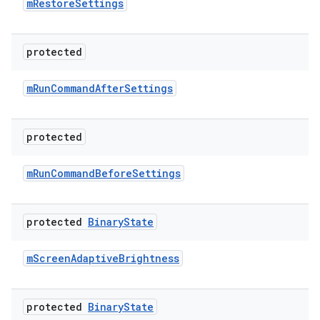
m
Restore
Settings
protected
m
Run
Command
After
Settings
protected
m
Run
Command
Before
Settings
protected
Binary
State
m
Screen
Adaptive
Brightness
protected
Binary
State