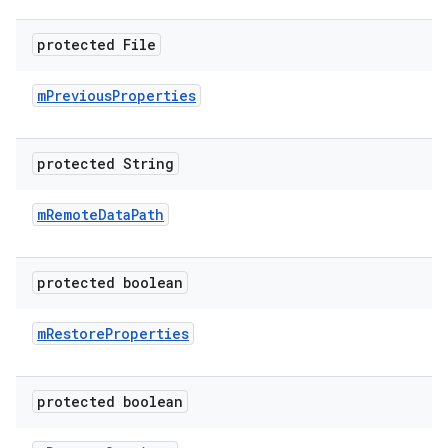
protected File
m
Previous
Properties
protected String
m
Remote
Data
Path
protected boolean
m
Restore
Properties
protected boolean