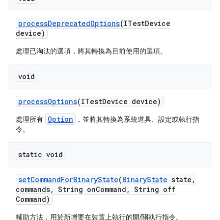
process
Deprecated
Options
(ITest
Device
device)
處理已淘汰的選項，將其轉換為目前使用的選項。
void
process
Options
(ITest
Device device)
Option
處理所有
，並將其轉換為系統道具、設定或執行指
令。
static void
set
Command
For
Binary
State
(
Binary
State
state
,
commands
,
String on
Command
,
String off
Command)
輔助方法，用於新增要在裝置上執行的開/關執行指令。