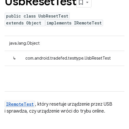
Usb
Reset
Test
public class UsbResetTest
extends Object
implements IRemoteTest
java.lang.Object
↳
com.android.tradefed.testtype.UsbResetTest
IRemoteTest
, który resetuje urządzenie przez USB
i sprawdza, czy urządzenie wróci do trybu online.