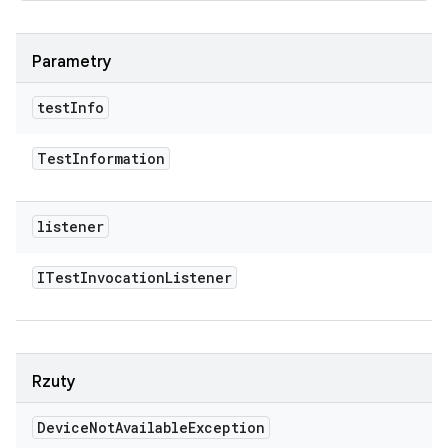
Parametry
test
Info
Test
Information
listener
ITest
Invocation
Listener
Rzuty
Device
Not
Available
Exception