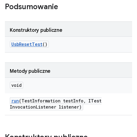
Podsumowanie
Konstruktory publiczne
Usb
Reset
Test
()
Metody publiczne
void
run
(Test
Information test
Info
,
ITest
Invocation
Listener listener)