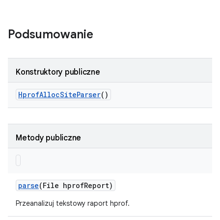
Podsumowanie
Konstruktory publiczne
Hprof
Alloc
Site
Parser
()
Metody publiczne
parse
(File hprof
Report)
Przeanalizuj tekstowy raport hprof.