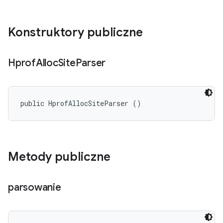
Konstruktory publiczne
Hprof
Alloc
Site
Parser
public HprofAllocSiteParser ()
Metody publiczne
parsowanie