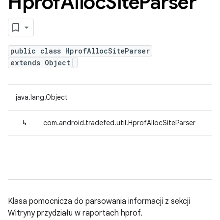
Hprof
Alloc
Site
Parser
public class HprofAllocSiteParser
extends Object
java.lang.Object
↳
com.android.tradefed.util.HprofAllocSiteParser
Klasa pomocnicza do parsowania informacji z sekcji
Witryny przydziału w raportach hprof.