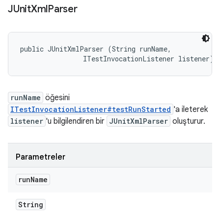
JUnit
Xml
Parser
public JUnitXmlParser (String runName, 

                ITestInvocationListener listener)
runName
öğesini
ITestInvocationListener#testRunStarted
'a ileterek
listener
'u bilgilendiren bir
JUnitXmlParser
oluşturur.
Parametreler
run
Name
String