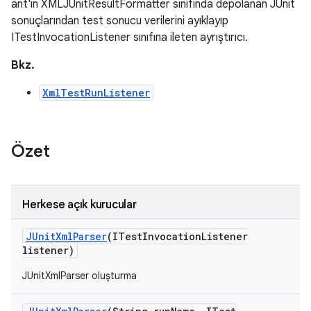
ant'ın XMLJUnitResultFormatter sınıfında depolanan JUnit
sonuçlarından test sonucu verilerini ayıklayıp
ITestInvocationListener sınıfına ileten ayrıştırıcı.
Bkz.
XmlTestRunListener
Özet
Herkese açık kurucular
JUnit
Xml
Parser
(ITest
Invocation
Listener
listener)
JUnitXmlParser oluşturma