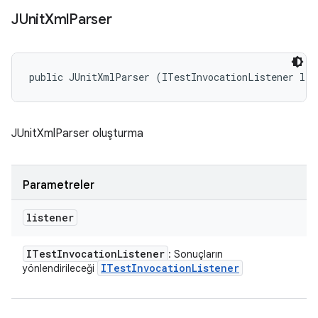
JUnit
Xml
Parser
public JUnitXmlParser (ITestInvocationListener lis
JUnitXmlParser oluşturma
Parametreler
listener
ITest
Invocation
Listener
: Sonuçların
ITest
Invocation
Listener
yönlendirileceği