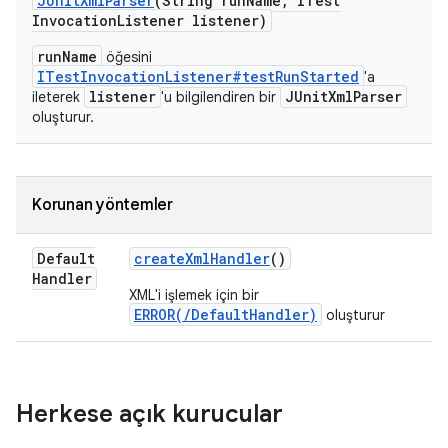
JUnit
Xml
Parser
(String run
Name
,
ITest
Invocation
Listener listener)
runName
öğesini
ITestInvocationListener#testRunStarted
'a
listener
JUnitXmlParser
ileterek
'u bilgilendiren bir
oluşturur.
Korunan yöntemler
Default
create
Xml
Handler
()
Handler
XML'i işlemek için bir
ERROR(/DefaultHandler)
oluşturur
Herkese açık kurucular