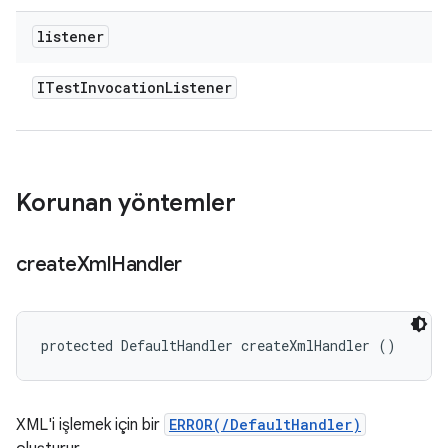
listener
ITest
Invocation
Listener
Korunan yöntemler
create
Xml
Handler
protected DefaultHandler createXmlHandler ()
XML'i işlemek için bir
ERROR(/DefaultHandler)