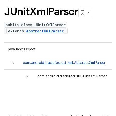
JUnit
Xml
Parser
public class JUnitXmlParser
extends
AbstractXmlParser
java.lang.Object
↳
com.android.tradefed.util.xml.AbstractXmlParser
↳
com.android.tradefed.util.JUnitXmlParser