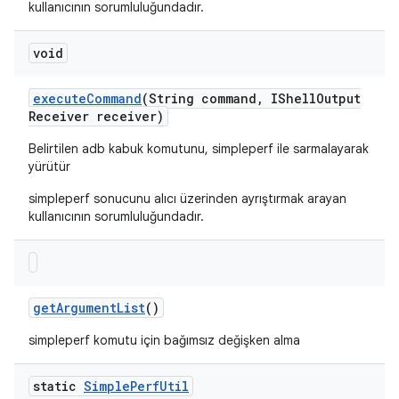
kullanıcının sorumluluğundadır.
void
execute
Command
(String command
,
IShell
Output
Receiver receiver)
Belirtilen adb kabuk komutunu, simpleperf ile sarmalayarak
yürütür
simpleperf sonucunu alıcı üzerinden ayrıştırmak arayan
kullanıcının sorumluluğundadır.
get
Argument
List
()
simpleperf komutu için bağımsız değişken alma
static
Simple
Perf
Util