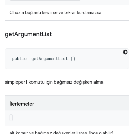
Cihazla bağlantı kesilirse ve tekrar kurulamazsa
get
Argument
List
public 
 getArgumentList ()
simpleperf komutu için bağımsız değişken alma
İlerlemeler
alt komut ve bağımsız değişkenler listesi (boş olabilir)