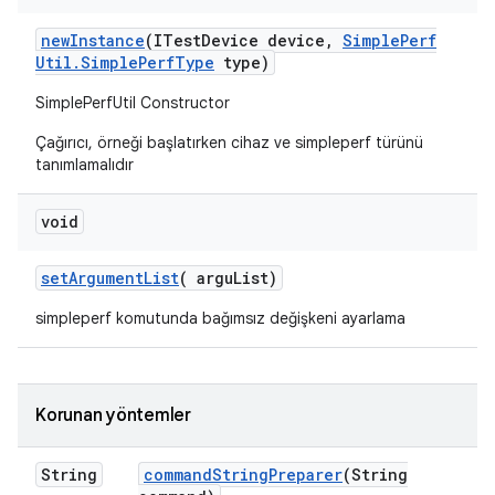
new
Instance
(ITest
Device device
,
Simple
Perf
Util
.
Simple
Perf
Type
type)
SimplePerfUtil Constructor
Çağırıcı, örneği başlatırken cihaz ve simpleperf türünü
tanımlamalıdır
void
set
Argument
List
(
argu
List)
simpleperf komutunda bağımsız değişkeni ayarlama
Korunan yöntemler
String
command
String
Preparer
(String