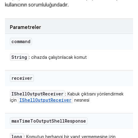
kullanıcının sorumluluğundadır.
Parametreler
command
String
: cihazda çalıştırılacak komut
receiver
IShell
Output
Receiver
: Kabuk çıktısını yönlendirmek
IShell
Output
Receiver
için
nesnesi
max
Time
To
Output
Shell
Response
long
: Komutun herhangi bir yanıt vermemesine izin