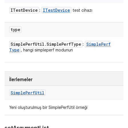
ITest
Device
ITest
Device
:
test cihazı
type
Simple
Perf
Util
.
Simple
Perf
Type
Simple
Perf
:
Type
, hangi simpleperf modunun
İlerlemeler
Simple
Perf
Util
Yeni oluşturulmuş bir SimplePerfUtil örneği