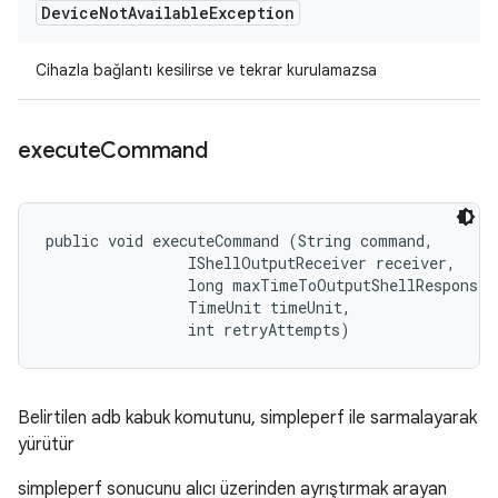
Device
Not
Available
Exception
Cihazla bağlantı kesilirse ve tekrar kurulamazsa
execute
Command
public void executeCommand (String command, 

                IShellOutputReceiver receiver, 

                long maxTimeToOutputShellResponse, 
                TimeUnit timeUnit, 

                int retryAttempts)
Belirtilen adb kabuk komutunu, simpleperf ile sarmalayarak
yürütür
simpleperf sonucunu alıcı üzerinden ayrıştırmak arayan