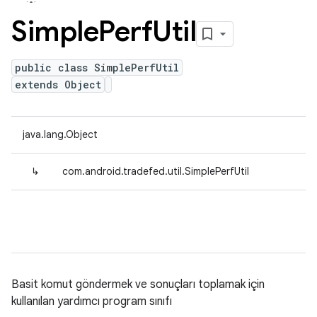
Simple
Perf
Util
public class SimplePerfUtil
extends Object
java.lang.Object
↳
com.android.tradefed.util.SimplePerfUtil
Basit komut göndermek ve sonuçları toplamak için
kullanılan yardımcı program sınıfı