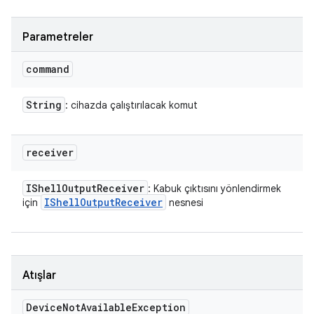
Parametreler
command
String
: cihazda çalıştırılacak komut
receiver
IShell
Output
Receiver
: Kabuk çıktısını yönlendirmek
IShell
Output
Receiver
için
nesnesi
Atışlar
Device
Not
Available
Exception