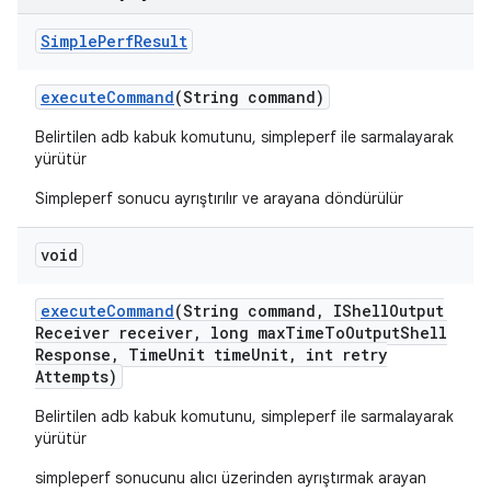
Simple
Perf
Result
execute
Command
(String command)
Belirtilen adb kabuk komutunu, simpleperf ile sarmalayarak
yürütür
Simpleperf sonucu ayrıştırılır ve arayana döndürülür
void
execute
Command
(String command
,
IShell
Output
Receiver receiver
,
long max
Time
To
Output
Shell
Response
,
Time
Unit time
Unit
,
int retry
Attempts)
Belirtilen adb kabuk komutunu, simpleperf ile sarmalayarak
yürütür
simpleperf sonucunu alıcı üzerinden ayrıştırmak arayan