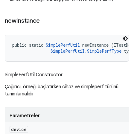
new
Instance
public static 
SimplePerfUtil
 newInstance (ITestDevi
SimplePerfUtil.SimplePerfType
 type
SimplePerfUtil Constructor
Çağırıcı, örneği başlatırken cihaz ve simpleperf türünü
tanımlamalıdır
Parametreler
device