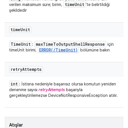
time
Unit
verilen maksimum süre; birim,
'te belirtildiği
şekildedir
time
Unit
Time
Unit
max
Time
To
Output
Shell
Response
:
için
ERROR(
/
Time
Unit)
timeUnit birimi,
bölümüne bakın
retry
Attempts
int
: İstisna nedeniyle başarısız olursa komutun yeniden
denenme sayısı
retryAttempts
başarıyla
gerçekleştirilemezse DeviceNotResponsiveException atılır.
Atışlar