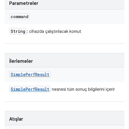
Parametreler
command
String
: cihazda çalıştırılacak komut
İlerlemeler
Simple
Perf
Result
Simple
Perf
Result
nesnesi tüm sonuç bilgilerini içerir
Atışlar