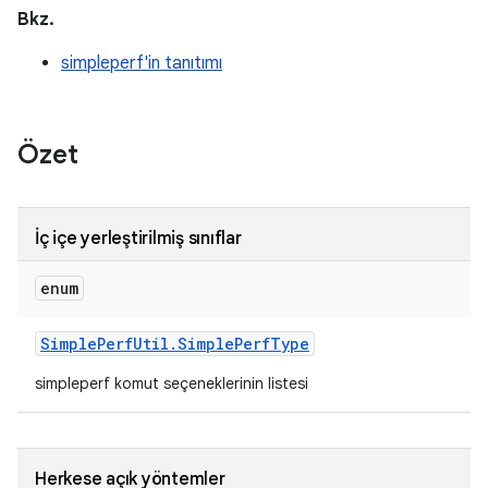
Bkz.
simpleperf'in tanıtımı
Özet
İç içe yerleştirilmiş sınıflar
enum
Simple
Perf
Util
.
Simple
Perf
Type
simpleperf komut seçeneklerinin listesi
Herkese açık yöntemler