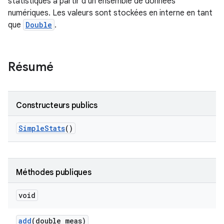
statistiques à partir d'un ensemble de données
numériques. Les valeurs sont stockées en interne en tant
que
Double
.
Résumé
Constructeurs publics
Simple
Stats
()
Méthodes publiques
void
add
(double meas)